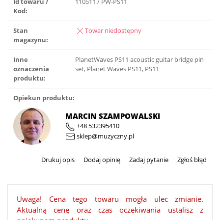
Id towaru /
110511 / PW-PS11
Kod:
Stan
Towar niedostępny
magazynu:
Inne
PlanetWaves PS11 acoustic guitar bridge pin
oznaczenia
set, Planet Waves PS11, PS11
produktu:
Opiekun produktu:
MARCIN SZAMPOWALSKI
+48 532395410
sklep@muzyczny.pl
Drukuj opis
Dodaj opinię
Zadaj pytanie
Zgłoś błąd
Uwaga! Cena tego towaru mogła ulec zmianie.
Aktualną cenę oraz czas oczekiwania ustalisz z