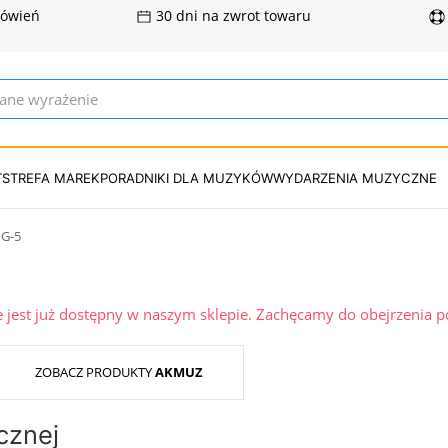
mówień
30 dni na zwrot towaru
T
STREFA MAREK
PORADNIKI DLA MUZYKÓW
WYDARZENIA MUZYCZNE
G-5
ie jest już dostępny w naszym sklepie. Zachęcamy do obejrzenia 
ZOBACZ PRODUKTY
AKMUZ
cznej