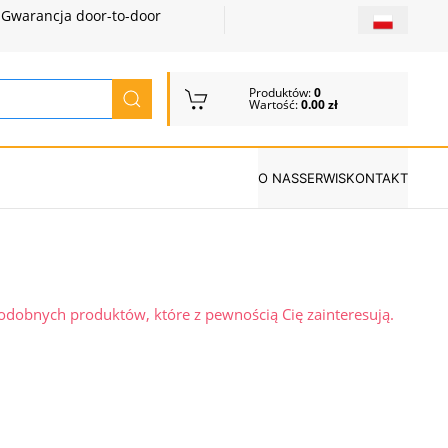
Gwarancja door-to-door
Produktów:
0
Wartość:
0.00 zł
O NAS
SERWIS
KONTAKT
podobnych produktów, które z pewnością Cię zainteresują.