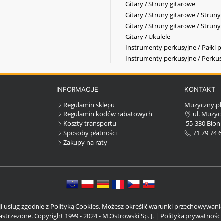
Gitary / Struny gitarowe
Gitary / Struny gitarowe / Strun
Gitary / Struny gitarowe / Strun
Gitary / Ukulele
Instrumenty perkusyjne / Pałki p
Instrumenty perkusyjne / Perkus
INFORMACJE
KONTAKT
Regulamin sklepu
Muzyczny.p
Regulamin kodów rabatowych
ul. Muzyc
Koszty transportu
55-330 Błoni
Sposoby płatności
71 79 74 
Zakupy na raty
cji usług zgodnie z Polityką Cookies. Możesz określić warunki przechowywan
strzeżone. Copyright 1999 - 2024 - M.Ostrowski Sp. J. |
Polityka prywatnośc