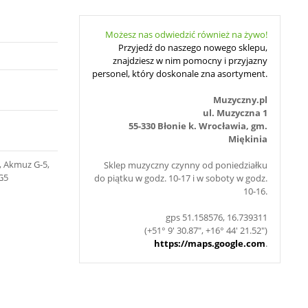
Możesz nas odwiedzić również na żywo!
Przyjedź do naszego nowego sklepu,
znajdziesz w nim pomocny i przyjazny
personel, który doskonale zna asortyment.
Muzyczny.pl
ul. Muzyczna 1
55-330 Błonie k. Wrocławia, gm.
Miękinia
d, Akmuz G-5,
Sklep muzyczny czynny od poniedziałku
 G5
do piątku w godz. 10-17 i w soboty w godz.
10-16.
gps 51.158576, 16.739311
(+51° 9' 30.87", +16° 44' 21.52")
https://maps.google.com
.