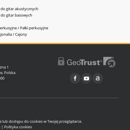
y do gitar akustycznych
y do gitar basowych
erkusyjne / Pałki perkusyjne
jonalia / Cajony
l
zna 1
e, Polska
600
ia lub dostępu do cookies w Twojej przeglądarce.
i
|
Polityka cookies