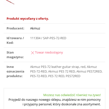
Produkt wycofany z oferty.
Producent:
Akmuz
Id towaru /
111304 / SAP-PES-72-RED
Kod:
Stan
Towar niedostępny
magazynu:
Inne
Akmuz PES-72 leather guitar strap, red, Akmuz
oznaczenia
PES-72-RED, Akmuz PES 72 RED, Akmuz PES72RED,
produktu:
PES-72-RED, PES 72 RED, PES72RED
Możesz nas odwiedzić również na żywo!
Przyjedź do naszego nowego sklepu, znajdziesz w nim pomocny
i przyjazny personel, który doskonale zna asortyment.