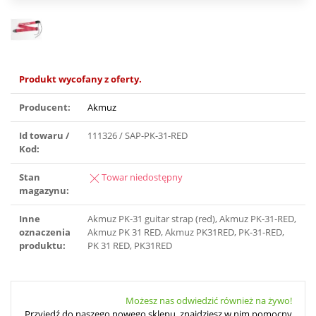
Produkt wycofany z oferty.
Producent:
Akmuz
Id towaru /
111326 / SAP-PK-31-RED
Kod:
Stan
Towar niedostępny
magazynu:
Inne
Akmuz PK-31 guitar strap (red), Akmuz PK-31-RED,
oznaczenia
Akmuz PK 31 RED, Akmuz PK31RED, PK-31-RED,
produktu:
PK 31 RED, PK31RED
Możesz nas odwiedzić również na żywo!
Przyjedź do naszego nowego sklepu, znajdziesz w nim pomocny