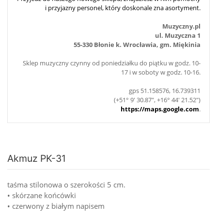
i przyjazny personel, który doskonale zna asortyment.
Muzyczny.pl
ul. Muzyczna 1
55-330 Błonie k. Wrocławia, gm. Miękinia
Sklep muzyczny czynny od poniedziałku do piątku w godz. 10-
17 i w soboty w godz. 10-16.
gps 51.158576, 16.739311
(+51° 9' 30.87", +16° 44' 21.52")
https://maps.google.com
.
Akmuz PK-31
taśma stilonowa o szerokości 5 cm.
• skórzane końcówki
• czerwony z białym napisem