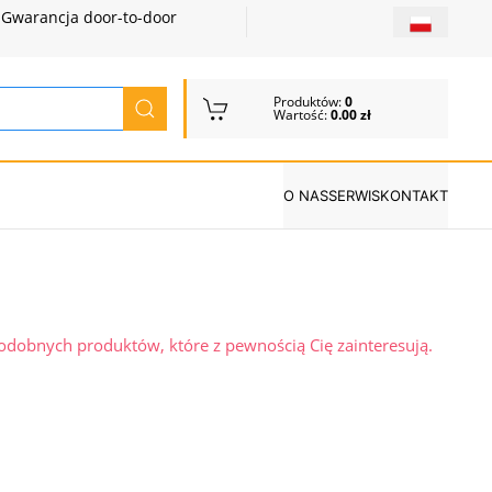
Gwarancja door-to-door
Produktów:
0
Wartość:
0.00 zł
O NAS
SERWIS
KONTAKT
podobnych produktów, które z pewnością Cię zainteresują.