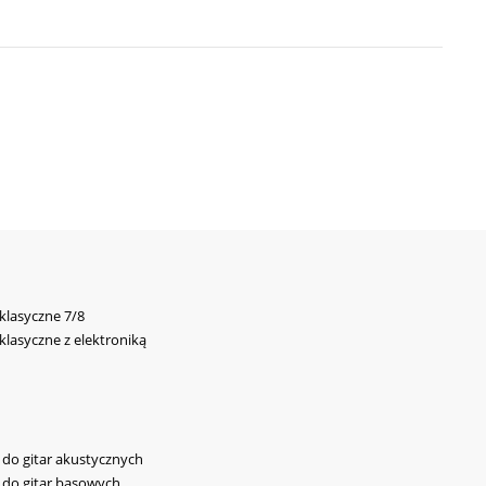
 klasyczne 7/8
 klasyczne z elektroniką
y do gitar akustycznych
y do gitar basowych