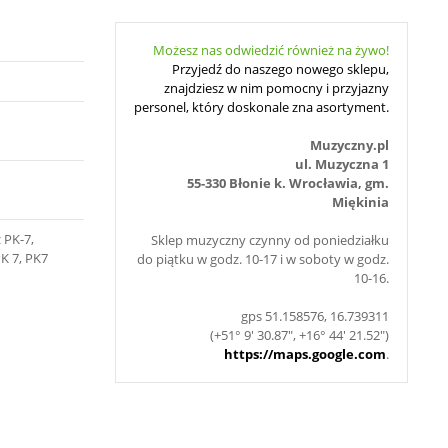
Możesz nas odwiedzić również na żywo!
Przyjedź do naszego nowego sklepu,
znajdziesz w nim pomocny i przyjazny
personel, który doskonale zna asortyment.
Muzyczny.pl
ul. Muzyczna 1
55-330 Błonie k. Wrocławia, gm.
Miękinia
 PK-7,
Sklep muzyczny czynny od poniedziałku
K 7, PK7
do piątku w godz. 10-17 i w soboty w godz.
10-16.
gps 51.158576, 16.739311
(+51° 9' 30.87", +16° 44' 21.52")
https://maps.google.com
.