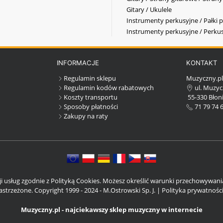
Gitary / Ukulele
Instrumenty perkusyjne / Pałki p
Instrumenty perkusyjne / Perkus
INFORMACJE
KONTAKT
Regulamin sklepu
Muzyczny.p
Regulamin kodów rabatowych
ul. Muzyc
Koszty transportu
55-330 Błoni
Sposoby płatności
71 79 74 
Zakupy na raty
cji usług zgodnie z Polityką Cookies. Możesz określić warunki przechowywan
strzeżone. Copyright 1999 - 2024 - M.Ostrowski Sp. J. |
Polityka prywatnośc
Muzyczny.pl - najciekawszy sklep muzyczny w internecie