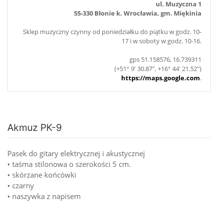
ul. Muzyczna 1
55-330 Błonie k. Wrocławia, gm. Miękinia
Sklep muzyczny czynny od poniedziałku do piątku w godz. 10-
17 i w soboty w godz. 10-16.
gps 51.158576, 16.739311
(+51° 9' 30.87", +16° 44' 21.52")
https://maps.google.com
.
Akmuz PK-9
Pasek do gitary elektrycznej i akustycznej
• taśma stilonowa o szerokości 5 cm.
• skórzane końcówki
• czarny
• naszywka z napisem