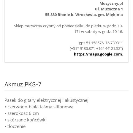
Muzyczny.pl
ul. Muzyczna 1
55-330 Błonie k. Wrocławia, gm. Miękinia
Sklep muzyczny czynny od poniedziałku do piątku w godz. 10-
17 i w soboty w godz. 10-16.
gps 51.158576, 16.739311
(+51° 9' 30.87", +16° 44' 21.52")
https://maps.google.com
.
Akmuz PKS-7
Pasek do gitary elektrycznej i akustycznej
• czerwono-biała taśma stilonowa
• szerokość 6 cm
• skórzane końcówki
• tłoczenie