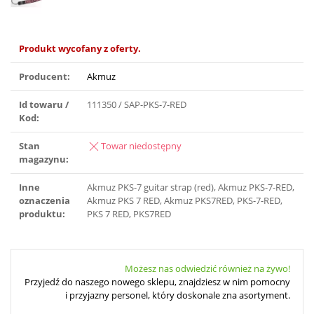
Produkt wycofany z oferty.
Producent:
Akmuz
Id towaru /
111350 / SAP-PKS-7-RED
Kod:
Stan
Towar niedostępny
magazynu:
Inne
Akmuz PKS-7 guitar strap (red), Akmuz PKS-7-RED,
oznaczenia
Akmuz PKS 7 RED, Akmuz PKS7RED, PKS-7-RED,
produktu:
PKS 7 RED, PKS7RED
Możesz nas odwiedzić również na żywo!
Przyjedź do naszego nowego sklepu, znajdziesz w nim pomocny
i przyjazny personel, który doskonale zna asortyment.