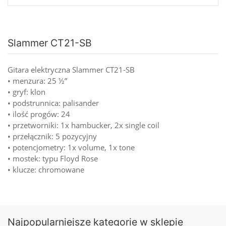
Slammer CT21-SB
Gitara elektryczna Slammer CT21-SB
• menzura: 25 ½”
• gryf: klon
• podstrunnica: palisander
• ilość progów: 24
• przetworniki: 1x hambucker, 2x single coil
• przełącznik: 5 pozycyjny
• potencjometry: 1x volume, 1x tone
• mostek: typu Floyd Rose
• klucze: chromowane
Najpopularniejsze kategorie w sklepie