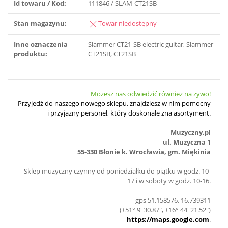
Id towaru / Kod:
111846 / SLAM-CT21SB
Stan magazynu:
Towar niedostępny
Inne oznaczenia
Slammer CT21-SB electric guitar, Slammer
produktu:
CT21SB, CT21SB
Możesz nas odwiedzić również na żywo!
Przyjedź do naszego nowego sklepu, znajdziesz w nim pomocny
i przyjazny personel, który doskonale zna asortyment.
Muzyczny.pl
ul. Muzyczna 1
55-330 Błonie k. Wrocławia, gm. Miękinia
Sklep muzyczny czynny od poniedziałku do piątku w godz. 10-
17 i w soboty w godz. 10-16.
gps 51.158576, 16.739311
(+51° 9' 30.87", +16° 44' 21.52")
https://maps.google.com
.