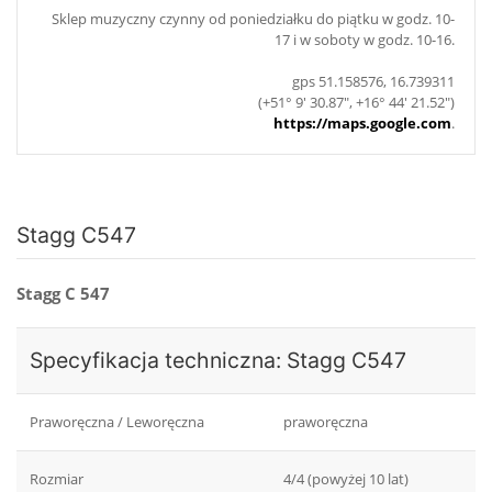
Sklep muzyczny czynny od poniedziałku do piątku w godz. 10-
17 i w soboty w godz. 10-16.
gps 51.158576, 16.739311
(+51° 9' 30.87", +16° 44' 21.52")
https://maps.google.com
.
Stagg C547
Stagg C 547
Specyfikacja techniczna: Stagg C547
Praworęczna / Leworęczna
praworęczna
Rozmiar
4/4 (powyżej 10 lat)