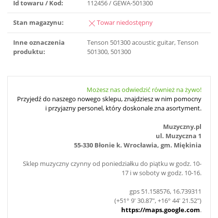
Id towaru / Kod:
112456 / GEWA-501300
Stan magazynu:
Towar niedostępny
Inne oznaczenia
Tenson 501300 acoustic guitar, Tenson
produktu:
501300, 501300
Możesz nas odwiedzić również na żywo!
Przyjedź do naszego nowego sklepu, znajdziesz w nim pomocny
i przyjazny personel, który doskonale zna asortyment.
Muzyczny.pl
ul. Muzyczna 1
55-330 Błonie k. Wrocławia, gm. Miękinia
Sklep muzyczny czynny od poniedziałku do piątku w godz. 10-
17 i w soboty w godz. 10-16.
gps 51.158576, 16.739311
(+51° 9' 30.87", +16° 44' 21.52")
https://maps.google.com
.