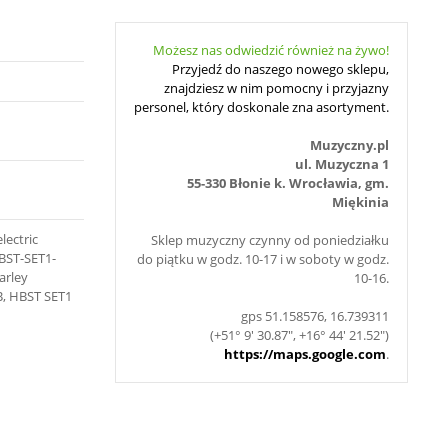
Możesz nas odwiedzić również na żywo!
Przyjedź do naszego nowego sklepu,
znajdziesz w nim pomocny i przyjazny
personel, który doskonale zna asortyment.
Muzyczny.pl
ul. Muzyczna 1
55-330 Błonie k. Wrocławia, gm.
Miękinia
lectric
Sklep muzyczny czynny od poniedziałku
HBST-SET1-
do piątku w godz. 10-17 i w soboty w godz.
arley
10-16.
, HBST SET1
gps 51.158576, 16.739311
(+51° 9' 30.87", +16° 44' 21.52")
https://maps.google.com
.