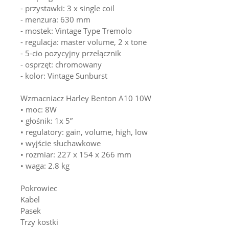
- przystawki: 3 x single coil
- menzura: 630 mm
- mostek: Vintage Type Tremolo
- regulacja: master volume, 2 x tone
- 5-cio pozycyjny przełącznik
- osprzęt: chromowany
- kolor: Vintage Sunburst
Wzmacniacz Harley Benton A10 10W
• moc: 8W
• głośnik: 1x 5”
• regulatory: gain, volume, high, low
• wyjście słuchawkowe
• rozmiar: 227 x 154 x 266 mm
• waga: 2.8 kg
Pokrowiec
Kabel
Pasek
Trzy kostki