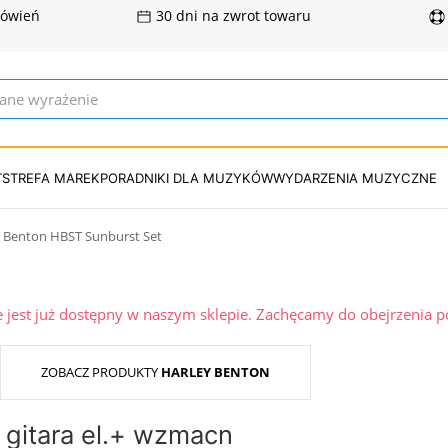
mówień
30 dni na zwrot towaru
T
STREFA MAREK
PORADNIKI DLA MUZYKÓW
WYDARZENIA MUZYCZNE
 Benton HBST Sunburst Set
ie jest już dostępny w naszym sklepie. Zachęcamy do obejrzenia 
ZOBACZ PRODUKTY
HARLEY BENTON
 gitara el.+ wzmacn