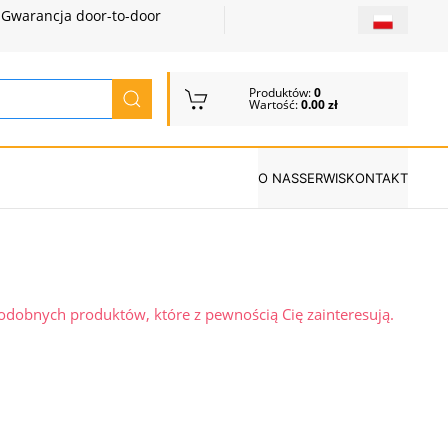
Gwarancja door-to-door
Produktów:
0
Wartość:
0.00 zł
O NAS
SERWIS
KONTAKT
podobnych produktów, które z pewnością Cię zainteresują.