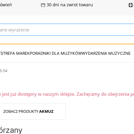
mówień
30 dni na zwrot towaru
T
STREFA MAREK
PORADNIKI DLA MUZYKÓW
WYDARZENIA MUZYCZNE
S-54
ie jest już dostępny w naszym sklepie. Zachęcamy do obejrzenia 
ZOBACZ PRODUKTY
AKMUZ
órzany