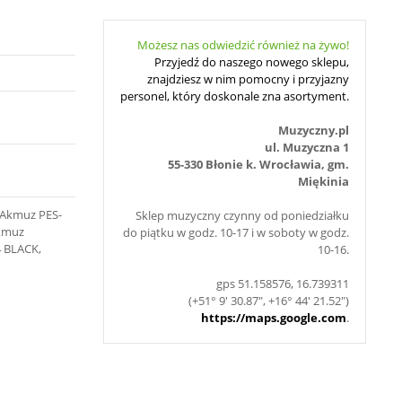
Możesz nas odwiedzić również na żywo!
Przyjedź do naszego nowego sklepu,
znajdziesz w nim pomocny i przyjazny
personel, który doskonale zna asortyment.
Muzyczny.pl
ul. Muzyczna 1
55-330 Błonie k. Wrocławia, gm.
Miękinia
, Akmuz PES-
Sklep muzyczny czynny od poniedziałku
Akmuz
do piątku w godz. 10-17 i w soboty w godz.
4 BLACK,
10-16.
gps 51.158576, 16.739311
(+51° 9' 30.87", +16° 44' 21.52")
https://maps.google.com
.