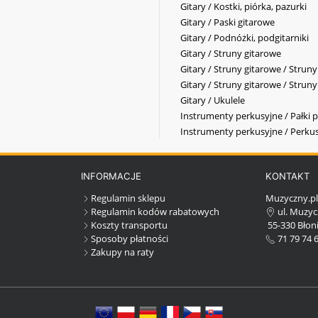
Gitary / Kostki, piórka, pazurki
Gitary / Paski gitarowe
Gitary / Podnóżki, podgitarniki
Gitary / Struny gitarowe
Gitary / Struny gitarowe / Strun
Gitary / Struny gitarowe / Strun
Gitary / Ukulele
Instrumenty perkusyjne / Pałki p
Instrumenty perkusyjne / Perkus
INFORMACJE
KONTAKT
Regulamin sklepu
Muzyczny.p
Regulamin kodów rabatowych
ul. Muzyc
Koszty transportu
55-330 Błoni
Sposoby płatności
71 79 74 
Zakupy na raty