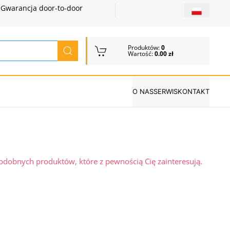
Gwarancja door-to-door
Produktów:
0
Wartość:
0.00 zł
O NAS
SERWIS
KONTAKT
podobnych produktów, które z pewnością Cię zainteresują.