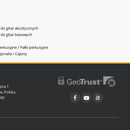
y do gitar akustycznych
y do gitar basowych
erkusyjne / Pałki perkusyjne
jonalia / Cajony
l
zna 1
e, Polska
600