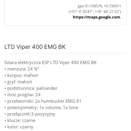
gps 51.158576, 16.739311
(+51° 9' 30.87", +16° 44' 21.52")
https://maps.google.com
.
LTD Viper 400 EMG BK
Gitara elektryczna ESP LTD Viper 400 EMG BK
• menzura: 24 ¾”
• korpus: mahoń
• gryf: mahoń
• podstrunnica: palisander
• ilość progów: 24
• przetworniki: 2x humbucker EMG 81
• potencjometry: 1x volume, 1x tone
• przełącznik:3-pozycyjny
• klucze: czarne
• kolor: czarny