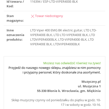
Id towaru /
116394 / ESP-LTD-VIPER400E-BLK
Kod:
Stan
Towar niedostępny
magazynu:
Inne
LTD Viper 400 EMG BK electric guitar, LTD LTD-
oznaczenia
VIPER400E-BLK, LTD LTD VIPER400E BLK, LTD
produktu:
LTDVIPER400EBLK, LTD-VIPER400E-BLK, LTD
VIPER400E BLK, LTDVIPER400EBLK
Możesz nas odwiedzić również na żywo!
Przyjedź do naszego nowego sklepu, znajdziesz w nim pomocny
i przyjazny personel, który doskonale zna asortyment.
Muzyczny.pl
ul. Muzyczna 1
55-330 Błonie k. Wrocławia, gm. Miękinia
Sklep muzyczny czynny od poniedziałku do piątku w godz. 10-
17 i w soboty w godz. 10-16.