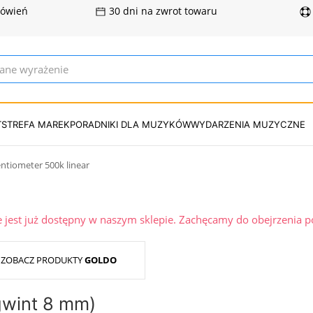
mówień
30 dni na zwrot towaru
T
STREFA MAREK
PORADNIKI DLA MUZYKÓW
WYDARZENIA MUZYCZNE
ntiometer 500k linear
ie jest już dostępny w naszym sklepie. Zachęcamy do obejrzenia 
ZOBACZ PRODUKTY
GOLDO
gwint 8 mm)