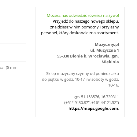
Możesz nas odwiedzić również na żywo!
Przyjedź do naszego nowego sklepu,
znajdziesz w nim pomocny i przyjazny
personel, który doskonale zna asortyment.
Muzyczny.pl
ul. Muzyczna 1
55-330 Błonie k. Wrocławia, gm.
Miękinia
near (8 mm
Sklep muzyczny czynny od poniedziałku
do piątku w godz. 10-17 i w soboty w godz.
10-16.
gps 51.158576, 16.739311
(+51° 9' 30.87", +16° 44' 21.52")
https://maps.google.com
.