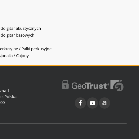
y do gitar akustycznych
y do gitar basowych
erkusyjne / Pałki perkusyjne
jonalia / Cajony
l
zna 1
e, Polska
600