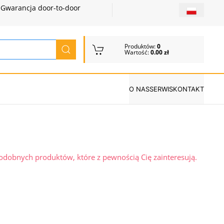
Gwarancja door-to-door
Produktów:
0
Wartość:
0.00 zł
O NAS
SERWIS
KONTAKT
podobnych produktów, które z pewnością Cię zainteresują.