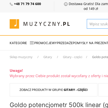
+48 71 79 74 600
Dostawa Gratis! Dla za
od 149 zł
KATEGORIE
PROMOCJE
WYPRZEDAŻE
POMYSŁY NA PREZEN
Sklep muzyczny
Gitary
Gitary - części
Goldo pote
Uwaga!
Wybrany przez Ciebie produkt został wycofany z oferty i n
ZOBACZ PRODUKTY W GRUPIE
GITARY - CZĘŚCI
Goldo potencjometr 500k linear (