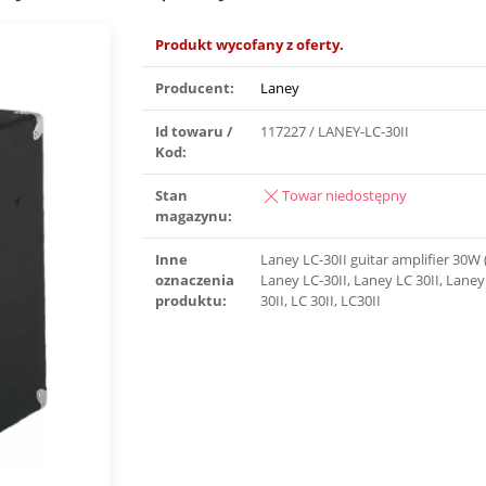
Produkt wycofany z oferty.
Producent:
Laney
Id towaru /
117227 / LANEY-LC-30II
Kod:
Stan
Towar niedostępny
magazynu:
Inne
Laney LC-30II guitar amplifier 30W 
oznaczenia
Laney LC-30II, Laney LC 30II, Laney
produktu:
30II, LC 30II, LC30II