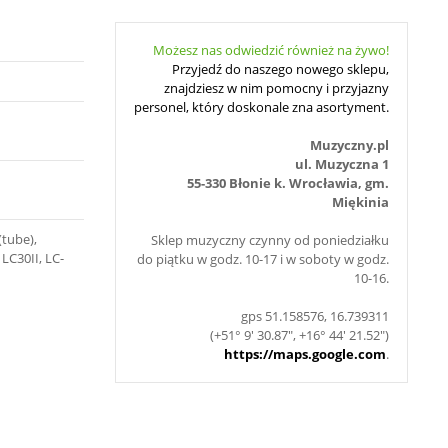
Możesz nas odwiedzić również na żywo!
Przyjedź do naszego nowego sklepu,
znajdziesz w nim pomocny i przyjazny
personel, który doskonale zna asortyment.
Muzyczny.pl
ul. Muzyczna 1
55-330 Błonie k. Wrocławia, gm.
Miękinia
(tube),
Sklep muzyczny czynny od poniedziałku
 LC30II, LC-
do piątku w godz. 10-17 i w soboty w godz.
10-16.
gps 51.158576, 16.739311
(+51° 9' 30.87", +16° 44' 21.52")
https://maps.google.com
.