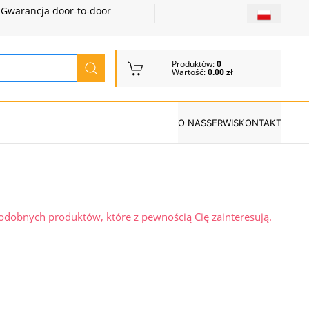
Gwarancja door-to-door
Produktów:
0
Wartość:
0.00 zł
O NAS
SERWIS
KONTAKT
podobnych produktów, które z pewnością Cię zainteresują.