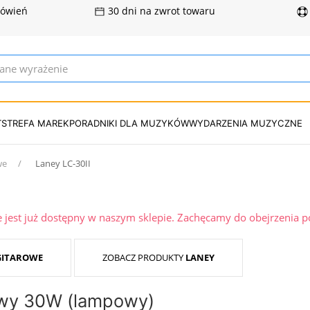
mówień
30 dni na zwrot towaru
T
STREFA MAREK
PORADNIKI DLA MUZYKÓW
WYDARZENIA MUZYCZNE
we
Laney LC-30II
ie jest już dostępny w naszym sklepie. Zachęcamy do obejrzenia 
GITAROWE
ZOBACZ PRODUKTY
LANEY
owy 30W (lampowy)