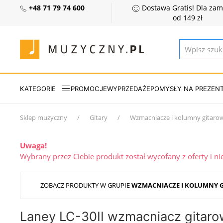
+48 71 79 74 600
Dostawa Gratis! Dla za
od 149 zł
KATEGORIE
PROMOCJE
WYPRZEDAŻE
POMYSŁY NA PREZEN
Sklep muzyczny
Gitary
Wzmacniacze i kolumny gitaro
Uwaga!
Wybrany przez Ciebie produkt został wycofany z oferty i n
ZOBACZ PRODUKTY W GRUPIE
WZMACNIACZE I KOLUMNY 
Laney LC-30II wzmacniacz gitar