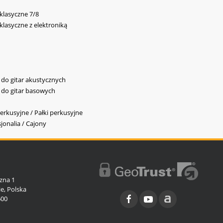
 klasyczne 7/8
 klasyczne z elektroniką
y do gitar akustycznych
y do gitar basowych
erkusyjne / Pałki perkusyjne
jonalia / Cajony
l
zna 1
e, Polska
600