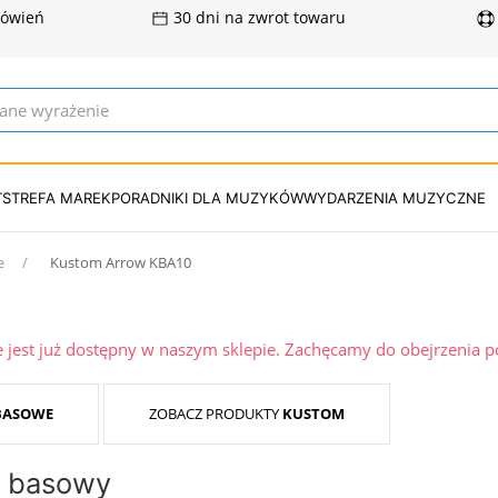
mówień
30 dni na zwrot towaru
T
STREFA MAREK
PORADNIKI DLA MUZYKÓW
WYDARZENIA MUZYCZNE
e
Kustom Arrow KBA10
ie jest już dostępny w naszym sklepie. Zachęcamy do obejrzenia 
BASOWE
ZOBACZ PRODUKTY
KUSTOM
z basowy