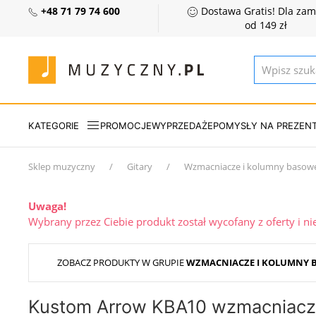
+48 71 79 74 600
Dostawa Gratis! Dla za
od 149 zł
KATEGORIE
PROMOCJE
WYPRZEDAŻE
POMYSŁY NA PREZEN
Sklep muzyczny
Gitary
Wzmacniacze i kolumny basow
Uwaga!
Wybrany przez Ciebie produkt został wycofany z oferty i n
ZOBACZ PRODUKTY W GRUPIE
WZMACNIACZE I KOLUMNY 
Kustom Arrow KBA10 wzmacniac