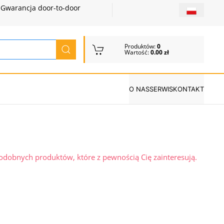
Gwarancja door-to-door
Produktów:
0
Wartość:
0.00 zł
O NAS
SERWIS
KONTAKT
podobnych produktów, które z pewnością Cię zainteresują.