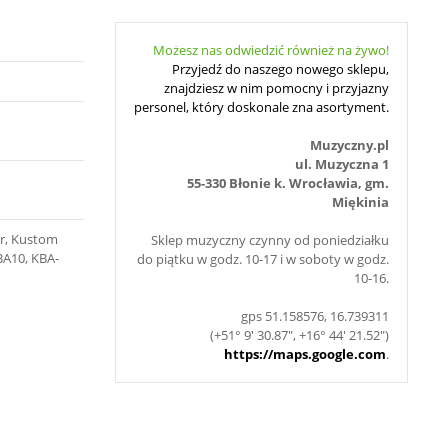
Możesz nas odwiedzić również na żywo!
Przyjedź do naszego nowego sklepu,
znajdziesz w nim pomocny i przyjazny
personel, który doskonale zna asortyment.
Muzyczny.pl
ul. Muzyczna 1
55-330 Błonie k. Wrocławia, gm.
Miękinia
r, Kustom
Sklep muzyczny czynny od poniedziałku
BA10, KBA-
do piątku w godz. 10-17 i w soboty w godz.
10-16.
gps 51.158576, 16.739311
(+51° 9' 30.87", +16° 44' 21.52")
https://maps.google.com
.