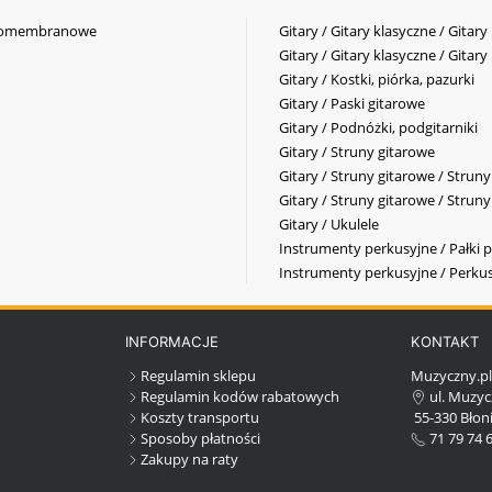
elkomembranowe
Gitary / Gitary klasyczne / Gitary
Gitary / Gitary klasyczne / Gitary
Gitary / Kostki, piórka, pazurki
Gitary / Paski gitarowe
Gitary / Podnóżki, podgitarniki
Gitary / Struny gitarowe
Gitary / Struny gitarowe / Strun
Gitary / Struny gitarowe / Strun
Gitary / Ukulele
Instrumenty perkusyjne / Pałki p
Instrumenty perkusyjne / Perkus
INFORMACJE
KONTAKT
Regulamin sklepu
Muzyczny.p
Regulamin kodów rabatowych
ul. Muzyc
Koszty transportu
55-330 Błoni
Sposoby płatności
71 79 74 
Zakupy na raty