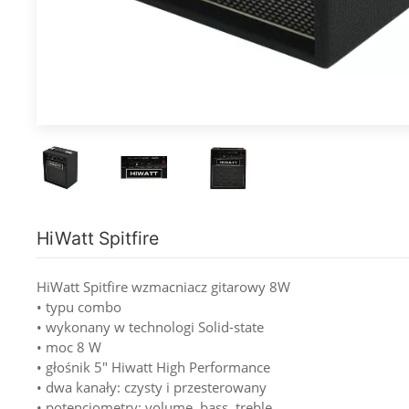
HiWatt Spitfire
HiWatt Spitfire wzmacniacz gitarowy 8W
• typu combo
• wykonany w technologi Solid-state
• moc 8 W
• głośnik 5" Hiwatt High Performance
• dwa kanały: czysty i przesterowany
• potencjometry: volume, bass, treble