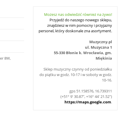
Możesz nas odwiedzić również na żywo!
Przyjedź do naszego nowego sklepu,
znajdziesz w nim pomocny i przyjazny
personel, który doskonale zna asortyment.
Muzyczny.pl
ul. Muzyczna 1
55-330 Błonie k. Wrocławia, gm.
ier 8W,
Miękinia
Sklep muzyczny czynny od poniedziałku
do piątku w godz. 10-17 i w soboty w godz.
10-16.
gps 51.158576, 16.739311
(+51° 9' 30.87", +16° 44' 21.52")
https://maps.google.com
.