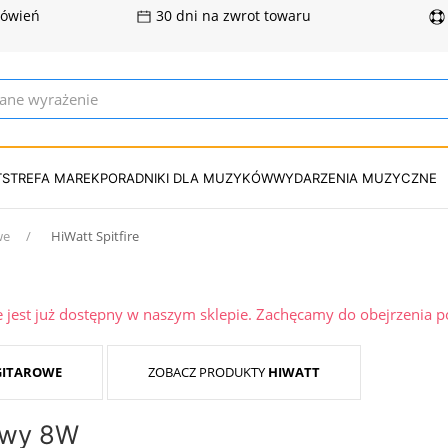
mówień
30 dni na zwrot towaru
T
STREFA MAREK
PORADNIKI DLA MUZYKÓW
WYDARZENIA MUZYCZNE
we
HiWatt Spitfire
ie jest już dostępny w naszym sklepie. Zachęcamy do obejrzenia 
GITAROWE
ZOBACZ PRODUKTY
HIWATT
rowy 8W