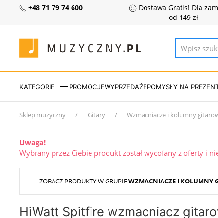
+48 71 79 74 600
Dostawa Gratis! Dla za
od 149 zł
KATEGORIE
PROMOCJE
WYPRZEDAŻE
POMYSŁY NA PREZEN
Sklep muzyczny
Gitary
Wzmacniacze i kolumny gitaro
Uwaga!
Wybrany przez Ciebie produkt został wycofany z oferty i n
ZOBACZ PRODUKTY W GRUPIE
WZMACNIACZE I KOLUMNY 
HiWatt Spitfire wzmacniacz gita