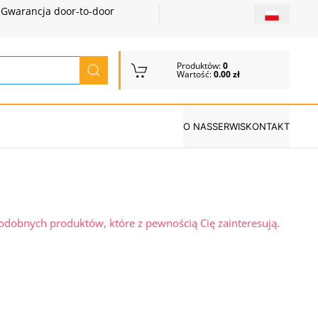
Gwarancja door-to-door
Produktów:
0
Wartość:
0.00 zł
O NAS
SERWIS
KONTAKT
podobnych produktów, które z pewnością Cię zainteresują.