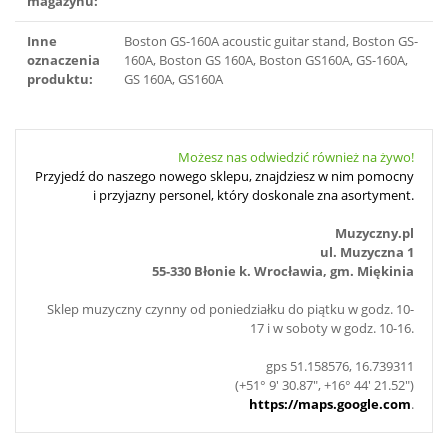
magazynu:
Inne
Boston GS-160A acoustic guitar stand, Boston GS-
oznaczenia
160A, Boston GS 160A, Boston GS160A, GS-160A,
produktu:
GS 160A, GS160A
Możesz nas odwiedzić również na żywo!
Przyjedź do naszego nowego sklepu, znajdziesz w nim pomocny
i przyjazny personel, który doskonale zna asortyment.
Muzyczny.pl
ul. Muzyczna 1
55-330 Błonie k. Wrocławia, gm. Miękinia
Sklep muzyczny czynny od poniedziałku do piątku w godz. 10-
17 i w soboty w godz. 10-16.
gps 51.158576, 16.739311
(+51° 9' 30.87", +16° 44' 21.52")
https://maps.google.com
.