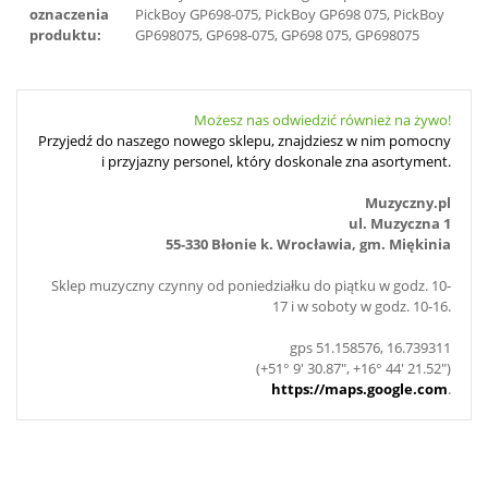
oznaczenia
PickBoy GP698-075, PickBoy GP698 075, PickBoy
produktu:
GP698075, GP698-075, GP698 075, GP698075
Możesz nas odwiedzić również na żywo!
Przyjedź do naszego nowego sklepu, znajdziesz w nim pomocny
i przyjazny personel, który doskonale zna asortyment.
Muzyczny.pl
ul. Muzyczna 1
55-330 Błonie k. Wrocławia, gm. Miękinia
Sklep muzyczny czynny od poniedziałku do piątku w godz. 10-
17 i w soboty w godz. 10-16.
gps 51.158576, 16.739311
(+51° 9' 30.87", +16° 44' 21.52")
https://maps.google.com
.