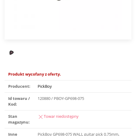
Produkt wycofany z oferty.
Producent:
PickBoy
Id towaru /
120880 / PBOY-GP698-075
Kod:
Stan
Towar niedostępny
magazynu:
Inne
PickBoy GP698-075 WALL guitar pick 0.75mm,