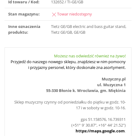
Id towaru / Kod:
132652 / TI-GE/GB
Stan magazynu:
Towar niedostępny
Inne oznaczenia
Tietz GE/GB electric and bass guitar stand,
produktu:
Tietz GE/GB, GE/GB
Możesz nas odwiedzić również na żywo!
Przyjedź do naszego nowego sklepu, znajdziesz w nim pomocny
i przyjazny personel, który doskonale zna asortyment.
Muzyczny.pl
ul. Muzyczna 1
55-330 Błonie k. Wrocławia, gm. Miękinia
Sklep muzyczny czynny od poniedziałku do piątku w godz. 10-
17 i w soboty w godz. 10-16.
gps 51.158576, 16.739311
(+51° 9' 30.87", +16° 44' 21.52")
https://maps.google.com
.