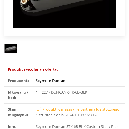
Produkt wycofany z oferty.
Producent:
Seymour Duncan
Id towaru /
144227 / DUNCAN-STK-6B-BLK
Kod:
Stan
Produkt w magazynie partnera logistycznego
magazynu:
1 szt. stan z dnia: 2024-10-08 16:30:26
Inne
Seymour Duncan STK-6B BLK Custom Stuck Plus