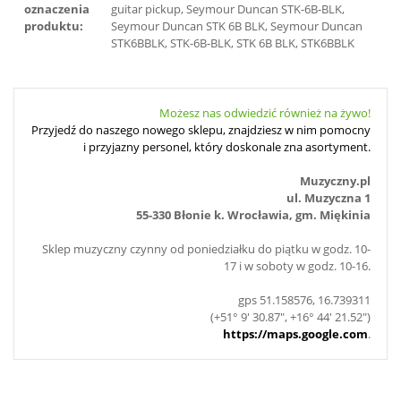
oznaczenia
guitar pickup, Seymour Duncan STK-6B-BLK,
produktu:
Seymour Duncan STK 6B BLK, Seymour Duncan
STK6BBLK, STK-6B-BLK, STK 6B BLK, STK6BBLK
Możesz nas odwiedzić również na żywo!
Przyjedź do naszego nowego sklepu, znajdziesz w nim pomocny
i przyjazny personel, który doskonale zna asortyment.
Muzyczny.pl
ul. Muzyczna 1
55-330 Błonie k. Wrocławia, gm. Miękinia
Sklep muzyczny czynny od poniedziałku do piątku w godz. 10-
17 i w soboty w godz. 10-16.
gps 51.158576, 16.739311
(+51° 9' 30.87", +16° 44' 21.52")
https://maps.google.com
.