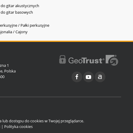
y do gitar akustycznych
y do gitar basowych
erkusyjne / Pałki perkusyjne
jonalia / Cajony
l
zna 1
e, Polska
600
ia lub dostępu do cookies w Twojej przeglądarce.
i
|
Polityka cookies