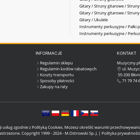
Gitary / Struny gitarowe / Strun
Gitary / Struny gitarowe / Strun
Gitary / Ukulele
Instrumenty perkusyjne / Pałki p
Instrumenty perkusyjne / Perkus
INFORMACJE
KONTAKT
Regulamin sklepu
Muzyczny.p
Regulamin kodów rabatowych
ul. Muzyc
Koszty transportu
55-330 Błoni
Sposoby płatności
71 79 74 
Zakupy na raty
cji usług zgodnie z Polityką Cookies. Możesz określić warunki przechowywan
strzeżone. Copyright 1999 - 2024 - M.Ostrowski Sp. J. |
Polityka prywatnośc