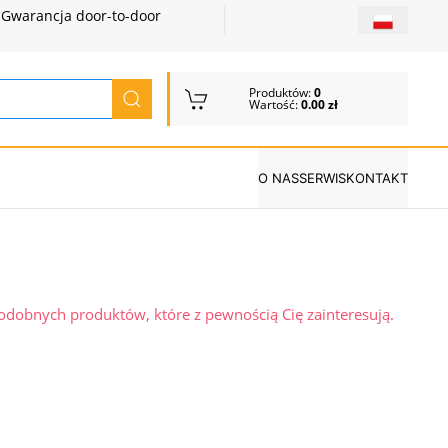
Gwarancja door-to-door
Produktów:
0
Wartość:
0.00 zł
O NAS
SERWIS
KONTAKT
podobnych produktów, które z pewnością Cię zainteresują.