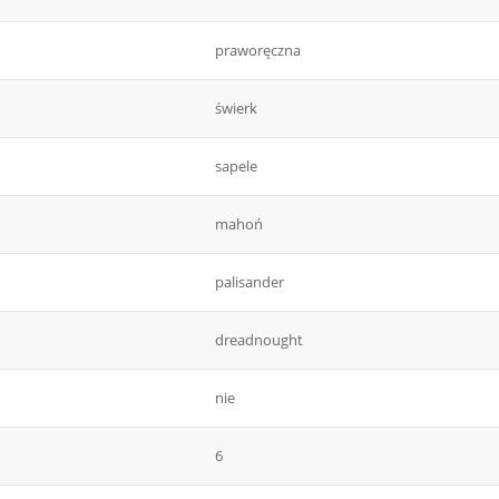
praworęczna
świerk
sapele
mahoń
palisander
dreadnought
nie
6