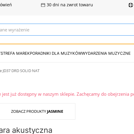
mówień
30 dni na zwrot towaru
T
STREFA MAREK
PORADNIKI DLA MUZYKÓW
WYDARZENIA MUZYCZNE
e JD37 DRD SOLID NAT
ie jest już dostępny w naszym sklepie. Zachęcamy do obejrzenia 
ZOBACZ PRODUKTY
JASMINE
ara akustyczna