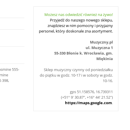
Możesz nas odwiedzić również na żywo!
Przyjedź do naszego nowego sklepu,
znajdziesz w nim pomocny i przyjazny
personel, który doskonale zna asortyment.
Muzyczny.pl
ul. Muzyczna 1
55-330 Błonie k. Wrocławia, gm.
Miękinia
Jasmine 555-
Sklep muzyczny czynny od poniedziałku
smine
do piątku w godz. 10-17 i w soboty w godz.
6 398,
10-16.
gps 51.158576, 16.739311
(+51° 9' 30.87", +16° 44' 21.52")
https://maps.google.com
.