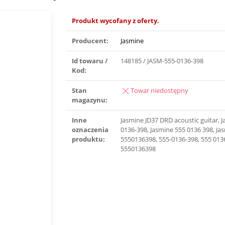
Produkt wycofany z oferty.
Producent:
Jasmine
Id towaru /
148185 / JASM-555-0136-398
Kod:
Stan
Towar niedostępny
magazynu:
Inne
Jasmine JD37 DRD acoustic guitar, 
oznaczenia
0136-398, Jasmine 555 0136 398, Ja
produktu:
5550136398, 555-0136-398, 555 013
5550136398