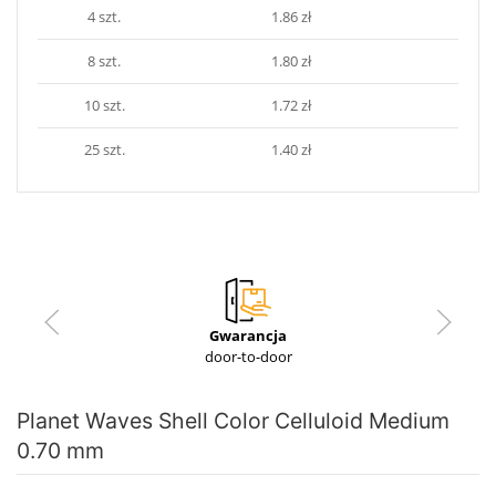
4 szt.
1.86 zł
8 szt.
1.80 zł
10 szt.
1.72 zł
25 szt.
1.40 zł
Gwarancja
door-to-door
Planet Waves Shell Color Celluloid Medium
0.70 mm