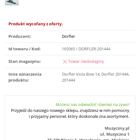
Produkt wycofany z oferty.
Producent:
Dorfler
Id towaru / Kod:
165065 / DORFLER-201444
Stan magazynu:
Towar niedostępny
Inne oznaczenia
Dorfler Viola Bow 14, Dorfler 201444,
produktu:
201444
Możesz nas odwiedzić również na żywo!
Przyjedź do naszego nowego sklepu, znajdziesz w nim pomocny
i przyjazny personel, który doskonale zna asortyment.
Muzyczny.pl
ul. Muzyczna 1
55-330 Błonie k. Wrocławia, gm. Miękinia