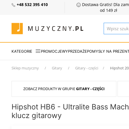
+48 532 395 410
Dostawa Gratis! Dla za
od 149 zł
KATEGORIE
PROMOCJE
WYPRZEDAŻE
POMYSŁY NA PREZEN
Sklep muzyczny
Gitary
Gitary - części
Hipshot 20
ZOBACZ PRODUKTY W GRUPIE
GITARY - CZĘŚCI
Hipshot HB6 - Ultralite Bass Mach
klucz gitarowy