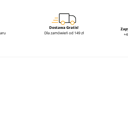
Dostawa Gratis!
Zap
waru
Dla zamówień od 149 zł
+4