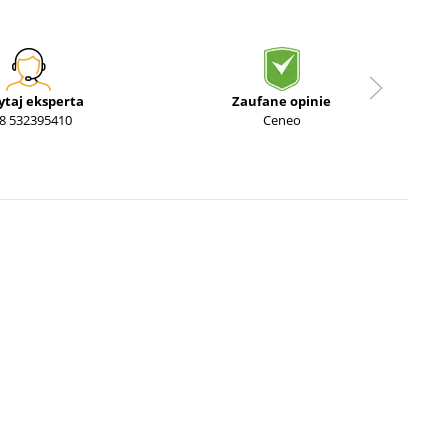
ytaj eksperta
Zaufane opinie
8 532395410
Ceneo