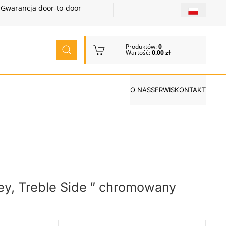
Gwarancja door-to-door
Produktów:
0
Wartość:
0.00 zł
O NAS
SERWIS
KONTAKT
Key, Treble Side ″ chromowany