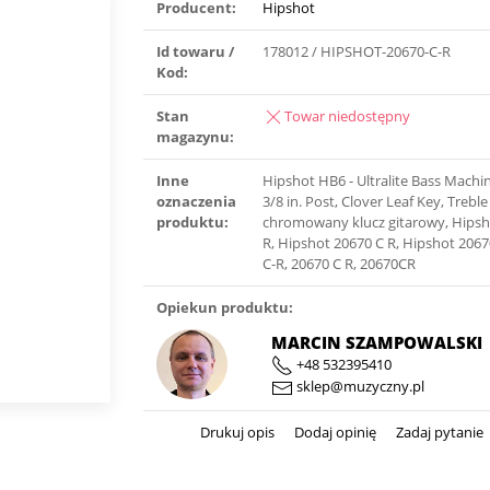
Producent:
Hipshot
Id towaru /
178012 / HIPSHOT-20670-C-R
Kod:
Stan
Towar niedostępny
magazynu:
Inne
Hipshot HB6 - Ultralite Bass Machi
oznaczenia
3/8 in. Post, Clover Leaf Key, Treble
produktu:
chromowany klucz gitarowy, Hipsh
R, Hipshot 20670 C R, Hipshot 206
C-R, 20670 C R, 20670CR
Opiekun produktu:
MARCIN SZAMPOWALSKI
+48 532395410
sklep@muzyczny.pl
Drukuj opis
Dodaj opinię
Zadaj pytanie