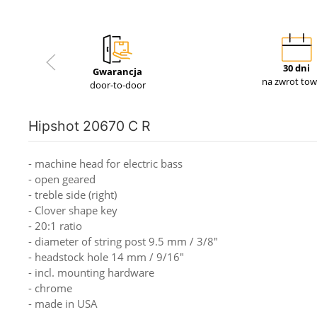
30 dni
Gwarancja
na zwrot to
door-to-door
Hipshot 20670 C R
- machine head for electric bass
- open geared
- treble side (right)
- Clover shape key
- 20:1 ratio
- diameter of string post 9.5 mm / 3/8"
- headstock hole 14 mm / 9/16"
- incl. mounting hardware
- chrome
- made in USA