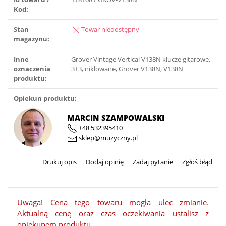
Kod:
Stan
Towar niedostępny
magazynu:
Inne
Grover Vintage Vertical V138N klucze gitarowe,
oznaczenia
3+3, niklowane, Grover V138N, V138N
produktu:
Opiekun produktu:
MARCIN SZAMPOWALSKI
+48 532395410
sklep@muzyczny.pl
Drukuj opis
Dodaj opinię
Zadaj pytanie
Zgłoś błąd
Uwaga! Cena tego towaru mogła ulec zmianie.
Aktualną cenę oraz czas oczekiwania ustalisz z
opiekunem produktu.