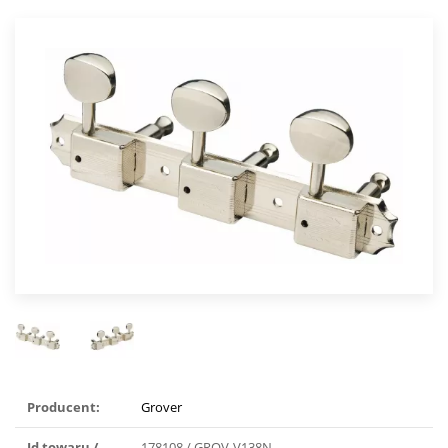
Producent:
Grover
Id towaru /
178108 / GROV-V138N