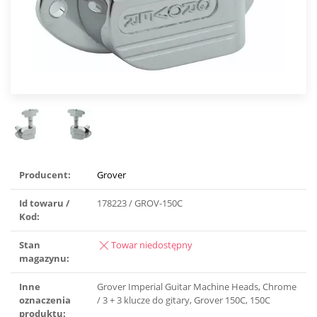
Producent:
Grover
Id towaru /
178223 / GROV-150C
Kod:
Stan
Towar niedostępny
magazynu:
Inne
Grover Imperial Guitar Machine Heads, Chrome
oznaczenia
/ 3 + 3 klucze do gitary, Grover 150C, 150C
produktu: