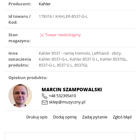
Producent:
Kahler
Id towaru /
178316 / KAHLER-8537-G-L
Kod:
Stan
Towar niedostępny
magazynu:
Inne
Kahler 8537 - ramię tremolo, Lefthand - złoty,
oznaczenia
Kahler 8537-G-L, Kahler 8537 G L, Kahler 8537GL,
produktu:
8537-G-L, 8537 G L, 8537GL
Opiekun produktu:
MARCIN SZAMPOWALSKI
+48 532395410
sklep@muzyczny.pl
Drukuj opis
Dodaj opinię
Zadaj pytanie
Zgłoś błąd