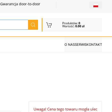
Gwarancja door-to-door
Produktów:
0
Wartość:
0.00 zł
O NAS
SERWIS
KONTAKT
Uwaga! Cena tego towaru mogła ulec