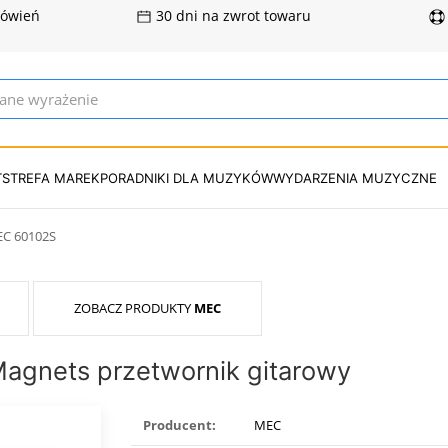
mówień
30 dni na zwrot towaru
T
STREFA MAREK
PORADNIKI DLA MUZYKÓW
WYDARZENIA MUZYCZNE
C 60102S
ZOBACZ PRODUKTY
MEC
Magnets przetwornik gitarowy
Producent:
MEC