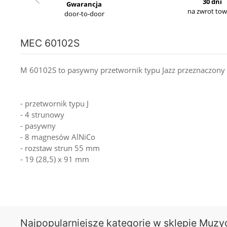
30 dni
Gwarancja
na zwrot to
door-to-door
MEC 60102S
M 60102S to pasywny przetwornik typu Jazz przeznaczony
- przetwornik typu J
- 4 strunowy
- pasywny
- 8 magnesów AlNiCo
- rozstaw strun 55 mm
- 19 (28,5) x 91 mm
Najpopularniejsze kategorie w sklepie Muzy