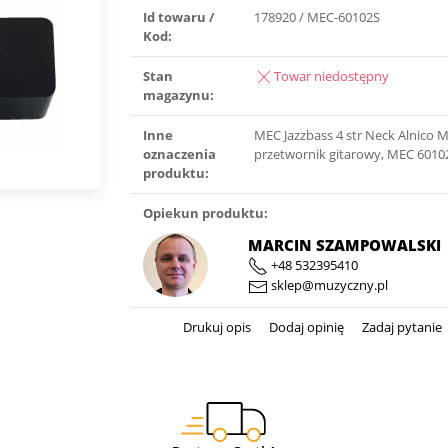
Id towaru /
178920 / MEC-60102S
Kod:
Stan
Towar niedostępny
magazynu:
Inne
MEC Jazzbass 4 str Neck Alnico 
oznaczenia
przetwornik gitarowy, MEC 6010
produktu:
Opiekun produktu:
MARCIN SZAMPOWALSKI
+48 532395410
sklep@muzyczny.pl
Drukuj opis
Dodaj opinię
Zadaj pytanie