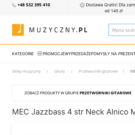
+48 532 395 410
Dostawa Gratis! Dla za
od 149 zł
KATEGORIE
PROMOCJE
WYPRZEDAŻE
POMYSŁY NA PREZEN
Sklep muzyczny
Gitary
Przetworniki gitarowe
ME
ZOBACZ PRODUKTY W GRUPIE
PRZETWORNIKI GITAROWE
MEC Jazzbass 4 str Neck Alnico 