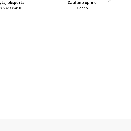
ytaj eksperta
Zaufane opinie
8 532395410
Ceneo