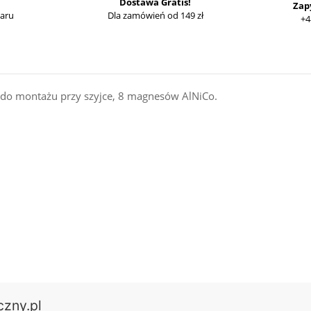
Dostawa Gratis!
Zap
waru
Dla zamówień od 149 zł
+4
 do montażu przy szyjce, 8 magnesów AlNiCo.
czny.pl