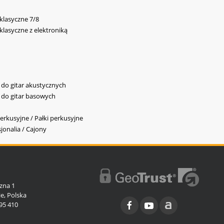
 klasyczne 7/8
 klasyczne z elektroniką
y do gitar akustycznych
y do gitar basowych
erkusyjne / Pałki perkusyjne
jonalia / Cajony
l
zna 1
e, Polska
95 410