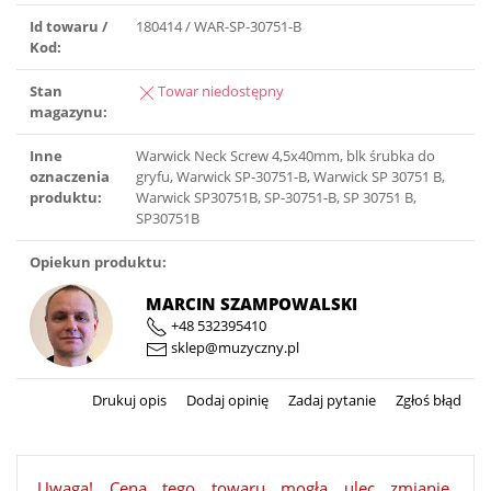
Id towaru /
180414 / WAR-SP-30751-B
Kod:
Stan
Towar niedostępny
magazynu:
Inne
Warwick Neck Screw 4,5x40mm, blk śrubka do
oznaczenia
gryfu, Warwick SP-30751-B, Warwick SP 30751 B,
produktu:
Warwick SP30751B, SP-30751-B, SP 30751 B,
SP30751B
Opiekun produktu:
MARCIN SZAMPOWALSKI
+48 532395410
sklep@muzyczny.pl
Drukuj opis
Dodaj opinię
Zadaj pytanie
Zgłoś błąd
Uwaga! Cena tego towaru mogła ulec zmianie.