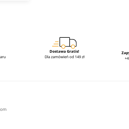
Dostawa Gratis!
Zap
waru
Dla zamówień od 149 zł
+4
hrom