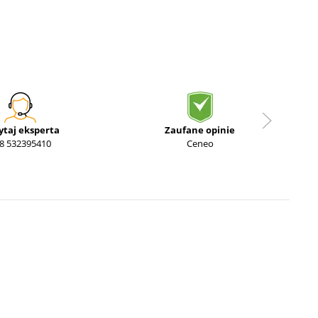
ytaj eksperta
Zaufane opinie
8 532395410
Ceneo