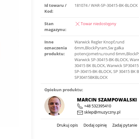
Id towaru /
181074 / WAR-SP-30415-BK-BLOCK
Kod:
Stan
Towar niedostępny
magazynu:
Inne
Warwick Regler Knopf,rund
oznaczenia
6mm,BlockPyram,Sw gałka
produktu:
potencjometru,round 6mm,BlockP
Warwick SP-30415-BK-BLOCK, Warw
30415 BK BLOCK, Warwick SP3041
SP-30415-BK-BLOCK, SP 30415 BK 
SP30415BKBLOCK
Opiekun produktu:
MARCIN SZAMPOWALSKI
+48 532395410
sklep@muzyczny.pl
Drukuj opis
Dodaj opinię
Zadaj pytanie