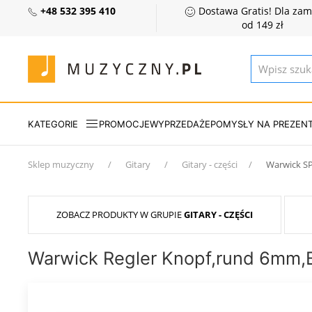
+48 532 395 410
Dostawa Gratis! Dla za
od 149 zł
KATEGORIE
PROMOCJE
WYPRZEDAŻE
POMYSŁY NA PREZEN
Sklep muzyczny
Gitary
Gitary - części
Warwick S
ZOBACZ PRODUKTY W GRUPIE
GITARY - CZĘŚCI
Warwick Regler Knopf,rund 6mm,