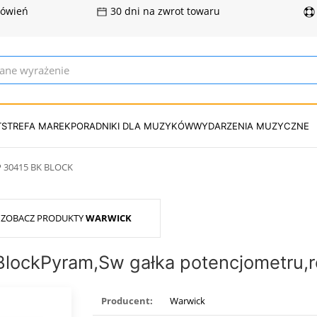
mówień
30 dni na zwrot towaru
T
STREFA MAREK
PORADNIKI DLA MUZYKÓW
WYDARZENIA MUZYCZNE
P 30415 BK BLOCK
ZOBACZ PRODUKTY
WARWICK
BlockPyram,Sw gałka potencjometru
Producent:
Warwick