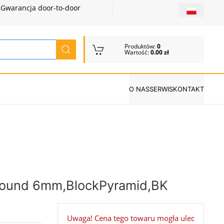
Gwarancja door-to-door
Produktów:
0
Wartość:
0.00 zł
O NAS
SERWIS
KONTAKT
,round 6mm,BlockPyramid,BK
Uwaga! Cena tego towaru mogła ulec