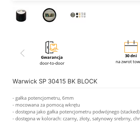
30 dni
Gwarancja
na zwrot to
door-to-door
Warwick SP 30415 BK BLOCK
- gałka potencjometru, 6mm
- mocowana za pomocą wkrętu
- dostępna jako gałka potencjometru podwójnego (stacked)
- dostępna w kolorach: czarny, złoty, satynowy srebrny, c