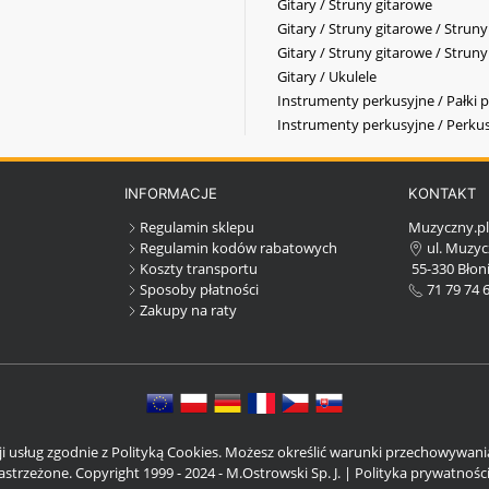
Gitary / Struny gitarowe
Gitary / Struny gitarowe / Strun
Gitary / Struny gitarowe / Strun
Gitary / Ukulele
Instrumenty perkusyjne / Pałki p
Instrumenty perkusyjne / Perkus
INFORMACJE
KONTAKT
Regulamin sklepu
Muzyczny.p
Regulamin kodów rabatowych
ul. Muzyc
Koszty transportu
55-330 Błoni
Sposoby płatności
71 79 74 
Zakupy na raty
cji usług zgodnie z Polityką Cookies. Możesz określić warunki przechowywan
strzeżone. Copyright 1999 - 2024 - M.Ostrowski Sp. J. |
Polityka prywatnośc