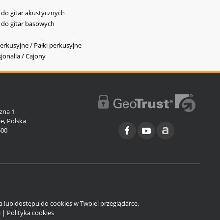
y do gitar akustycznych
y do gitar basowych
erkusyjne / Pałki perkusyjne
jonalia / Cajony
l
zna 1
e, Polska
600
ia lub dostępu do cookies w Twojej przeglądarce.
i
|
Polityka cookies