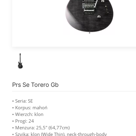
Prs Se Torero Gb
• Seria: SE
• Korpus: mahoń
• Wierzch: klon
• Progi: 24
• Menzura: 25,5" (64,77cm)
• Szyjka: klon (Wide Thin), neck-through-body