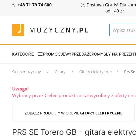
+48 71 79 74 600
Dostawa Gratis! Dla za
od 149 zł
KATEGORIE
PROMOCJE
WYPRZEDAŻE
POMYSŁY NA PREZEN
Sklep muzyczny
Gitary
Gitary elektryczne
Prs Se
Uwaga!
Wybrany przez Ciebie produkt został wycofany z oferty i n
ZOBACZ PRODUKTY W GRUPIE
GITARY ELEKTRYCZNE
PRS SE Torero GB - gitara elektry