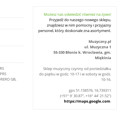
Możesz nas odwiedzić również na żywo!
Przyjedź do naszego nowego sklepu,
znajdziesz w nim pomocny i przyjazny
personel, który doskonale zna asortyment.
Muzyczny.pl
ul. Muzyczna 1
55-330 Błonie k. Wrocławia, gm.
Miękinia
PRS
Sklep muzyczny czynny od poniedziałku
 PRS
do piątku w godz. 10-17 i w soboty w godz.
ORERO GB,
10-16.
gps 51.158576, 16.739311
(+51° 9' 30.87", +16° 44' 21.52")
https://maps.google.com
.