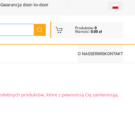
Gwarancja door-to-door
Produktów:
0
Wartość:
0.00 zł
O NAS
SERWIS
KONTAKT
podobnych produktów, które z pewnością Cię zainteresują.