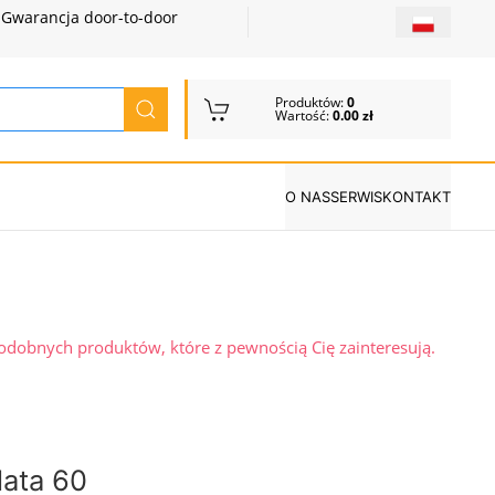
Gwarancja door-to-door
Produktów:
0
Wartość:
0.00 zł
O NAS
SERWIS
KONTAKT
podobnych produktów, które z pewnością Cię zainteresują.
lata 60