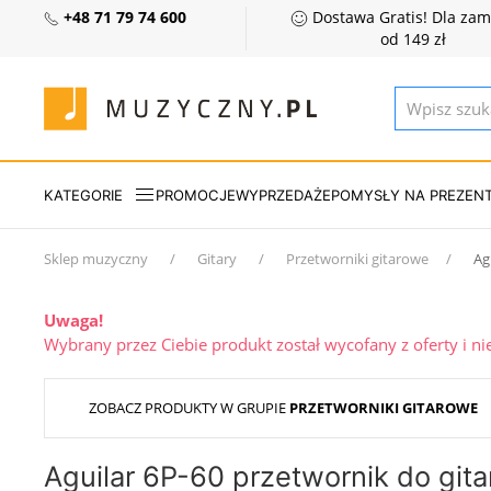
+48 71 79 74 600
Dostawa Gratis! Dla za
od 149 zł
KATEGORIE
PROMOCJE
WYPRZEDAŻE
POMYSŁY NA PREZEN
Sklep muzyczny
Gitary
Przetworniki gitarowe
Ag
Uwaga!
Wybrany przez Ciebie produkt został wycofany z oferty i n
ZOBACZ PRODUKTY W GRUPIE
PRZETWORNIKI GITAROWE
Aguilar 6P-60 przetwornik do gita