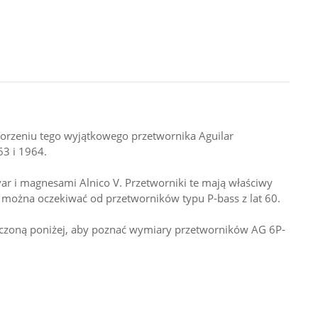
worzeniu tego wyjątkowego przetwornika Aguilar
63 i 1964.
r i magnesami Alnico V. Przetworniki te mają właściwy
 można oczekiwać od przetworników typu P-bass z lat 60.
zczoną poniżej, aby poznać wymiary przetworników AG 6P-