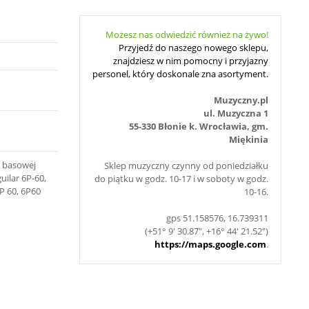
Możesz nas odwiedzić również na żywo!
Przyjedź do naszego nowego sklepu,
znajdziesz w nim pomocny i przyjazny
personel, który doskonale zna asortyment.
Muzyczny.pl
ul. Muzyczna 1
55-330 Błonie k. Wrocławia, gm.
Miękinia
y basowej
Sklep muzyczny czynny od poniedziałku
uilar 6P-60,
do piątku w godz. 10-17 i w soboty w godz.
6P 60, 6P60
10-16.
gps 51.158576, 16.739311
(+51° 9' 30.87", +16° 44' 21.52")
https://maps.google.com
.