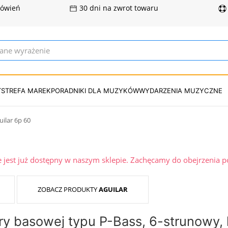
mówień
30 dni na zwrot towaru
T
STREFA MAREK
PORADNIKI DLA MUZYKÓW
WYDARZENIA MUZYCZNE
uilar 6p 60
ie jest już dostępny w naszym sklepie. Zachęcamy do obejrzenia 
ZOBACZ PRODUKTY
AGUILAR
ry basowej typu P-Bass, 6-strunowy, 