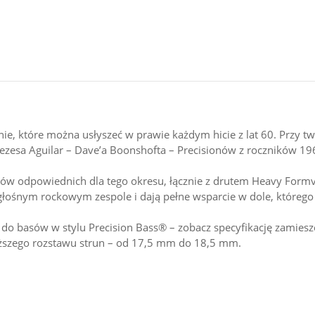
ie, które można usłyszeć w prawie każdym hicie z lat 60. Przy t
ezesa Aguilar – Dave’a Boonshofta – Precisionów z roczników 19
ów odpowiednich dla tego okresu, łącznie z drutem Heavy Formva
głośnym rockowym zespole i dają pełne wsparcie w dole, którego
o basów w stylu Precision Bass® – zobacz specyfikację zamies
ęższego rozstawu strun – od 17,5 mm do 18,5 mm.