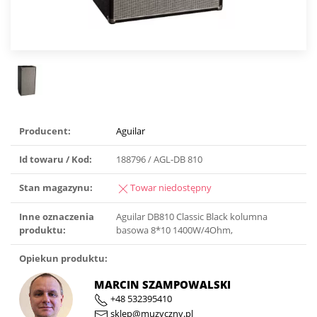
Producent:
Aguilar
Id towaru / Kod:
188796 / AGL-DB 810
Stan magazynu:
Towar niedostępny
Inne oznaczenia
Aguilar DB810 Classic Black kolumna
produktu:
basowa 8*10 1400W/4Ohm,
Opiekun produktu:
MARCIN SZAMPOWALSKI
+48 532395410
sklep@muzyczny.pl