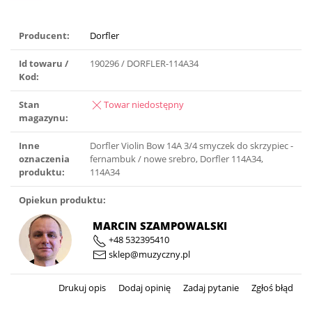
Producent:
Dorfler
Id towaru /
190296 / DORFLER-114A34
Kod:
Stan
Towar niedostępny
magazynu:
Inne
Dorfler Violin Bow 14A 3/4 smyczek do skrzypiec -
oznaczenia
fernambuk / nowe srebro, Dorfler 114A34,
produktu:
114A34
Opiekun produktu:
MARCIN SZAMPOWALSKI
+48 532395410
sklep@muzyczny.pl
Drukuj opis
Dodaj opinię
Zadaj pytanie
Zgłoś błąd