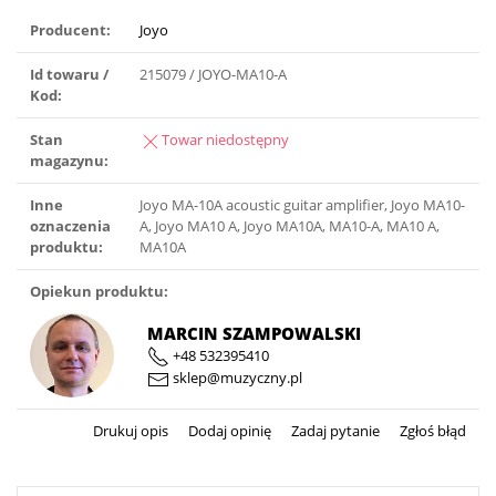
Producent:
Joyo
Id towaru /
215079 / JOYO-MA10-A
Kod:
Stan
Towar niedostępny
magazynu:
Inne
Joyo MA-10A acoustic guitar amplifier, Joyo MA10-
oznaczenia
A, Joyo MA10 A, Joyo MA10A, MA10-A, MA10 A,
produktu:
MA10A
Opiekun produktu:
MARCIN SZAMPOWALSKI
+48 532395410
sklep@muzyczny.pl
Drukuj opis
Dodaj opinię
Zadaj pytanie
Zgłoś błąd