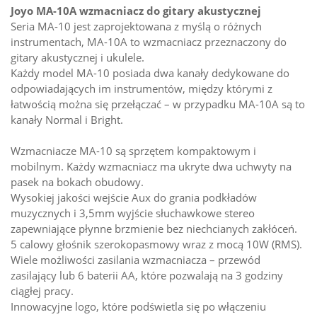
Joyo MA-10A wzmacniacz do gitary akustycznej
Seria MA-10 jest zaprojektowana z myślą o różnych
instrumentach, MA-10A to wzmacniacz przeznaczony do
gitary akustycznej i ukulele.
Każdy model MA-10 posiada dwa kanały dedykowane do
odpowiadających im instrumentów, między którymi z
łatwością można się przełączać – w przypadku MA-10A są to
kanały Normal i Bright.
Wzmacniacze MA-10 są sprzętem kompaktowym i
mobilnym. Każdy wzmacniacz ma ukryte dwa uchwyty na
pasek na bokach obudowy.
Wysokiej jakości wejście Aux do grania podkładów
muzycznych i 3,5mm wyjście słuchawkowe stereo
zapewniające płynne brzmienie bez niechcianych zakłóceń.
5 calowy głośnik szerokopasmowy wraz z mocą 10W (RMS).
Wiele możliwości zasilania wzmacniacza – przewód
zasilający lub 6 baterii AA, które pozwalają na 3 godziny
ciągłej pracy.
Innowacyjne logo, które podświetla się po włączeniu