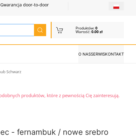
Gwarancja door-to-door
Produktów:
0
Wartość:
0.00 zł
O NAS
SERWIS
KONTAKT
chub Schwarz
podobnych produktów, które z pewnością Cię zainteresują.
iec - fernambuk / nowe srebro