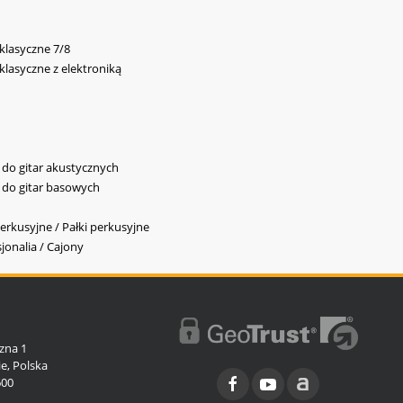
 klasyczne 7/8
 klasyczne z elektroniką
y do gitar akustycznych
y do gitar basowych
erkusyjne / Pałki perkusyjne
jonalia / Cajony
l
zna 1
e, Polska
600