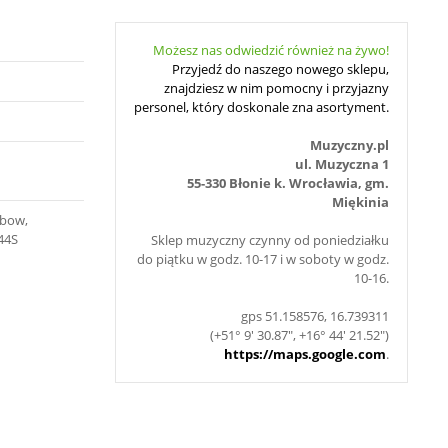
Możesz nas odwiedzić również na żywo!
Przyjedź do naszego nowego sklepu,
znajdziesz w nim pomocny i przyjazny
personel, który doskonale zna asortyment.
Muzyczny.pl
ul. Muzyczna 1
55-330 Błonie k. Wrocławia, gm.
Miękinia
 bow,
444S
Sklep muzyczny czynny od poniedziałku
do piątku w godz. 10-17 i w soboty w godz.
10-16.
gps 51.158576, 16.739311
(+51° 9' 30.87", +16° 44' 21.52")
https://maps.google.com
.