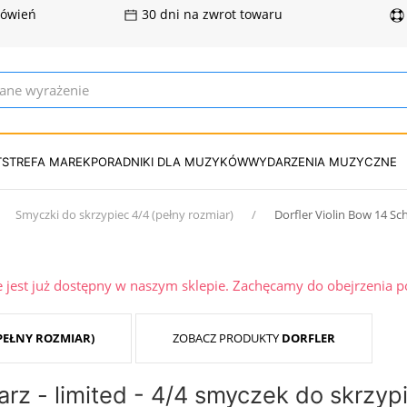
mówień
30 dni na zwrot towaru
T
STREFA MAREK
PORADNIKI DLA MUZYKÓW
WYDARZENIA MUZYCZNE
Smyczki do skrzypiec 4/4 (pełny rozmiar)
Dorfler Violin Bow 14 S
ie jest już dostępny w naszym sklepie. Zachęcamy do obejrzenia 
(PEŁNY ROZMIAR)
ZOBACZ PRODUKTY
DORFLER
arz - limited - 4/4 smyczek do skrzyp