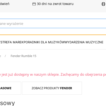
mówień
30 dni na zwrot towaru
T
STREFA MAREK
PORADNIKI DLA MUZYKÓW
WYDARZENIA MUZYCZNE
e
Fender Rumble 15
ie jest już dostępny w naszym sklepie. Zachęcamy do obejrzenia 
BASOWE
ZOBACZ PRODUKTY
FENDER
asowy