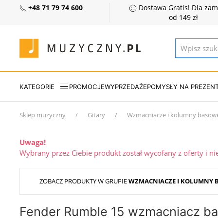
+48 71 79 74 600
Dostawa Gratis! Dla za
od 149 zł
KATEGORIE
PROMOCJE
WYPRZEDAŻE
POMYSŁY NA PREZEN
Sklep muzyczny
Gitary
Wzmacniacze i kolumny basow
Uwaga!
Wybrany przez Ciebie produkt został wycofany z oferty i n
ZOBACZ PRODUKTY W GRUPIE
WZMACNIACZE I KOLUMNY 
Fender Rumble 15 wzmacniacz b