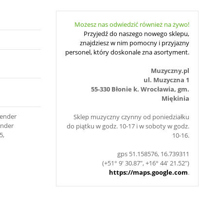
Możesz nas odwiedzić również na żywo!
Przyjedź do naszego nowego sklepu,
znajdziesz w nim pomocny i przyjazny
personel, który doskonale zna asortyment.
Muzyczny.pl
ul. Muzyczna 1
55-330 Błonie k. Wrocławia, gm.
Miękinia
Fender
Sklep muzyczny czynny od poniedziałku
ender
do piątku w godz. 10-17 i w soboty w godz.
5,
10-16.
gps 51.158576, 16.739311
(+51° 9' 30.87", +16° 44' 21.52")
https://maps.google.com
.