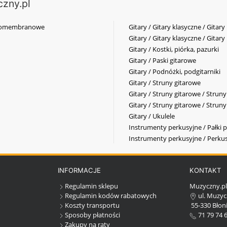
czny.pl
elkomembranowe
Gitary / Gitary klasyczne / Gitary
Gitary / Gitary klasyczne / Gitary
Gitary / Kostki, piórka, pazurki
Gitary / Paski gitarowe
Gitary / Podnóżki, podgitarniki
Gitary / Struny gitarowe
Gitary / Struny gitarowe / Strun
Gitary / Struny gitarowe / Strun
Gitary / Ukulele
Instrumenty perkusyjne / Pałki p
Instrumenty perkusyjne / Perkus
INFORMACJE
KONTAKT
Regulamin sklepu
Muzyczny.p
Regulamin kodów rabatowych
ul. Muzyc
Koszty transportu
55-330 Błoni
Sposoby płatności
71 79 74 
Zakupy na raty