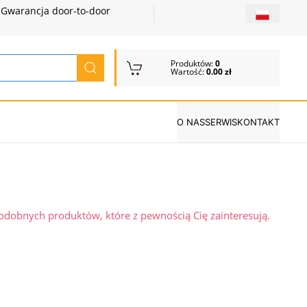
Gwarancja door-to-door
Produktów:
0
Wartość:
0.00 zł
O NAS
SERWIS
KONTAKT
podobnych produktów, które z pewnością Cię zainteresują.