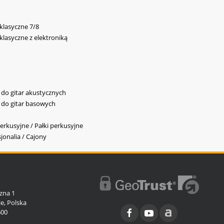
 klasyczne 7/8
 klasyczne z elektroniką
y do gitar akustycznych
y do gitar basowych
erkusyjne / Pałki perkusyjne
jonalia / Cajony
l
zna 1
e, Polska
600