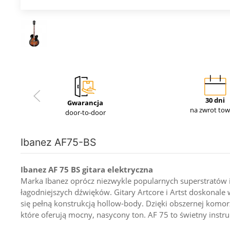
30 dni
Gwarancja
na zwrot to
door-to-door
Ibanez AF75-BS
Ibanez AF 75 BS gitara elektryczna
Marka Ibanez oprócz niezwykle popularnych superstratów i
łagodniejszych dźwięków. Gitary Artcore i Artst doskonale w
się pełną konstrukcją hollow-body. Dzięki obszernej komorze
które oferują mocny, nasycony ton. AF 75 to świetny instr