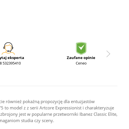
ytaj eksperta
Zaufane opinie
8 532395410
Ceneo
cie również pokaźną propozycję dla entuzjastów
 to model z z serii Artcore Expressionist i charakteryzuje
zbrojony jest w popularne przetworniki Ibanez Classic Elite,
ymaganiom studia czy sceny.