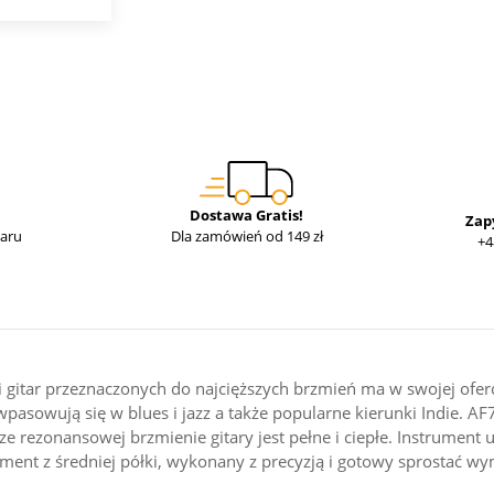
Dostawa Gratis!
Zap
waru
Dla zamówień od 149 zł
+4
 gitar przeznaczonych do najcięższych brzmień ma w swojej ofer
pasowują się w blues i jazz a także popularne kierunki Indie. AF75
 rezonansowej brzmienie gitary jest pełne i ciepłe. Instrument u
ument z średniej półki, wykonany z precyzją i gotowy sprostać w