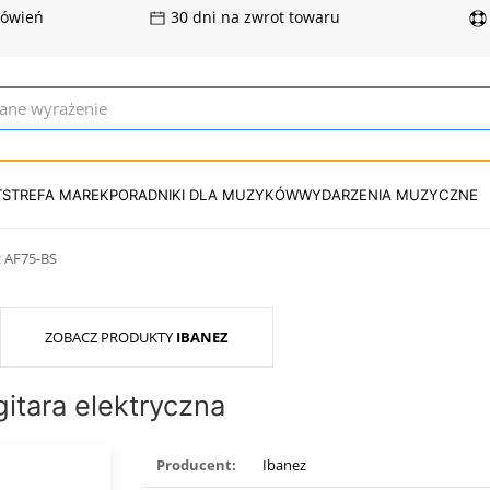
mówień
30 dni na zwrot towaru
T
STREFA MAREK
PORADNIKI DLA MUZYKÓW
WYDARZENIA MUZYCZNE
 AF75-BS
ZOBACZ PRODUKTY
IBANEZ
itara elektryczna
Producent:
Ibanez