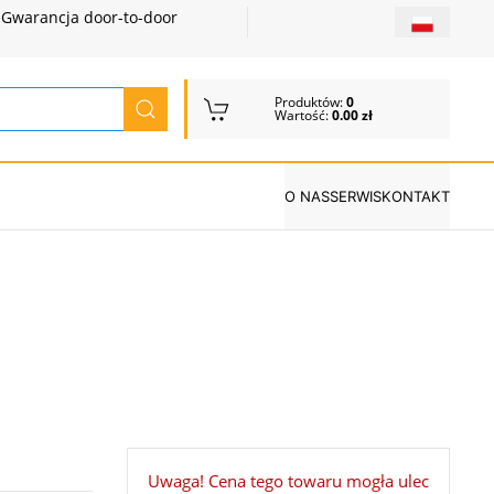
Gwarancja door-to-door
Produktów:
0
Wartość:
0.00 zł
O NAS
SERWIS
KONTAKT
Uwaga! Cena tego towaru mogła ulec