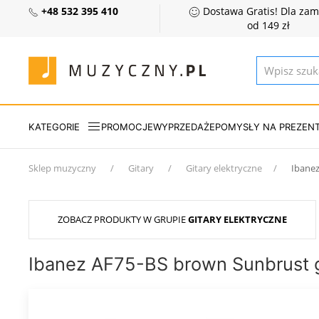
+48 532 395 410
Dostawa Gratis! Dla za
od 149 zł
KATEGORIE
PROMOCJE
WYPRZEDAŻE
POMYSŁY NA PREZEN
Sklep muzyczny
Gitary
Gitary elektryczne
Ibanez
ZOBACZ PRODUKTY W GRUPIE
GITARY ELEKTRYCZNE
Ibanez AF75-BS brown Sunbrust g