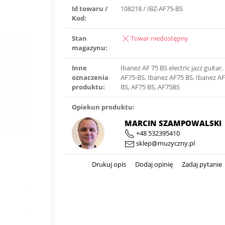
Id towaru /
108218 / IBZ-AF75-BS
Kod:
Stan
Towar niedostępny
magazynu:
Inne
Ibanez AF 75 BS electric jazz guitar
oznaczenia
AF75-BS, Ibanez AF75 BS, Ibanez A
produktu:
BS, AF75 BS, AF75BS
Opiekun produktu:
MARCIN SZAMPOWALSKI
+48 532395410
sklep@muzyczny.pl
Drukuj opis
Dodaj opinię
Zadaj pytanie