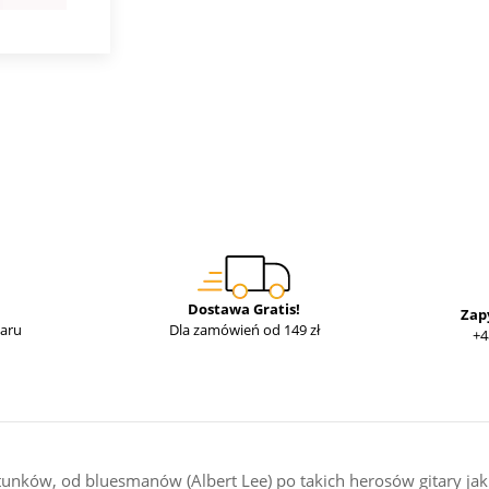
Dostawa Gratis!
Zap
waru
Dla zamówień od 149 zł
+4
nków, od bluesmanów (Albert Lee) po takich herosów gitary jak