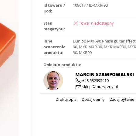
Id towaru /
108617 / JD-MXR-90
Kod:
Stan
Towar niedostępny
magazynu:
Inne
Dunlop MXR-90 Phase guitar effec
oznaczenia
90, MXR MXR 90, MXR MXR90, MXR
produktu:
90, MXR90
Opiekun produktu:
MARCIN SZAMPOWALSKI
+48 532395410
sklep@muzyczny.pl
Drukuj opis
Dodaj opinię
Zadaj pytanie