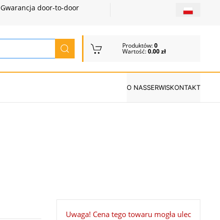
Gwarancja door-to-door
Produktów:
0
Wartość:
0.00 zł
O NAS
SERWIS
KONTAKT
Uwaga! Cena tego towaru mogła ulec