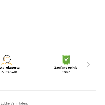
ytaj eksperta
Zaufane opinie
8 532395410
Ceneo
 Eddie Van Halen.