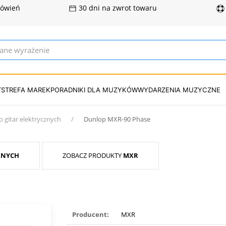
mówień
30 dni na zwrot towaru
T
STREFA MAREK
PORADNIKI DLA MUZYKÓW
WYDARZENIA MUZYCZNE
o gitar elektrycznych
Dunlop MXR-90 Phase
ZNYCH
ZOBACZ PRODUKTY
MXR
Producent:
MXR