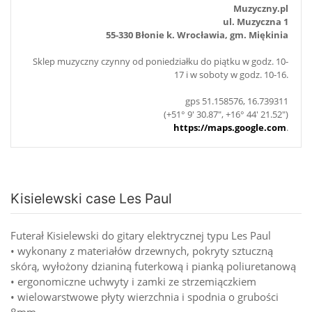
Muzyczny.pl
ul. Muzyczna 1
55-330 Błonie k. Wrocławia, gm. Miękinia
Sklep muzyczny czynny od poniedziałku do piątku w godz. 10-
17 i w soboty w godz. 10-16.
gps 51.158576, 16.739311
(+51° 9' 30.87", +16° 44' 21.52")
https://maps.google.com
.
Kisielewski case Les Paul
Futerał Kisielewski do gitary elektrycznej typu Les Paul
• wykonany z materiałów drzewnych, pokryty sztuczną
skórą, wyłożony dzianiną futerkową i pianką poliuretanową
• ergonomiczne uchwyty i zamki ze strzemiączkiem
• wielowarstwowe płyty wierzchnia i spodnia o grubości