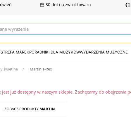
mówień
30 dni na zwrot towaru
T
STREFA MAREK
PORADNIKI DLA MUZYKÓW
WYDARZENIA MUZYCZNE
ty świetlne
Martin T-Rex
ie jest już dostępny w naszym sklepie. Zachęcamy do obejrzenia 
ZOBACZ PRODUKTY
MARTIN