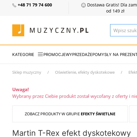
+48 71 79 74 600
Dostawa Gratis! Dla za
od 149 zł
KATEGORIE
PROMOCJE
WYPRZEDAŻE
POMYSŁY NA PREZEN
Sklep muzyczny
Oświetlenie, efekty dyskotekowe
Efek
Uwaga!
Wybrany przez Ciebie produkt został wycofany z oferty i n
ZOBACZ PRODUKTY W GRUPIE
EFEKTY ŚWIETLNE
Martin T-Rex efekt dyskotekowy