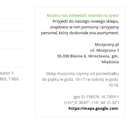
Możesz nas odwiedzić również na żywo!
Przyjedź do naszego nowego sklepu,
znajdziesz w nim pomocny i przyjazny
personel, który doskonale zna asortyment.
Muzyczny.pl
ul. Muzyczna 1
55-330 Błonie k. Wrocławia, gm.
Miękinia
Martin T-
Sklep muzyczny czynny od poniedziałku
REX, T REX,
do piątku w godz. 10-17 i w soboty w godz.
10-16.
gps 51.158576, 16.739311
(+51° 9' 30.87", +16° 44' 21.52")
https://maps.google.com
.