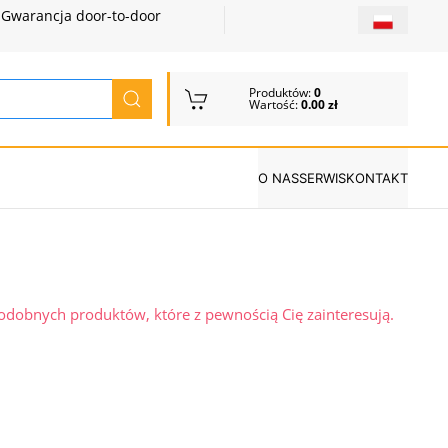
Gwarancja door-to-door
Produktów:
0
Wartość:
0.00 zł
O NAS
SERWIS
KONTAKT
podobnych produktów, które z pewnością Cię zainteresują.