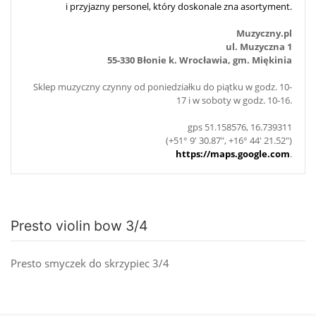
i przyjazny personel, który doskonale zna asortyment.
Muzyczny.pl
ul. Muzyczna 1
55-330 Błonie k. Wrocławia, gm. Miękinia
Sklep muzyczny czynny od poniedziałku do piątku w godz. 10-
17 i w soboty w godz. 10-16.
gps 51.158576, 16.739311
(+51° 9' 30.87", +16° 44' 21.52")
https://maps.google.com
.
Presto violin bow 3/4
Presto smyczek do skrzypiec 3/4