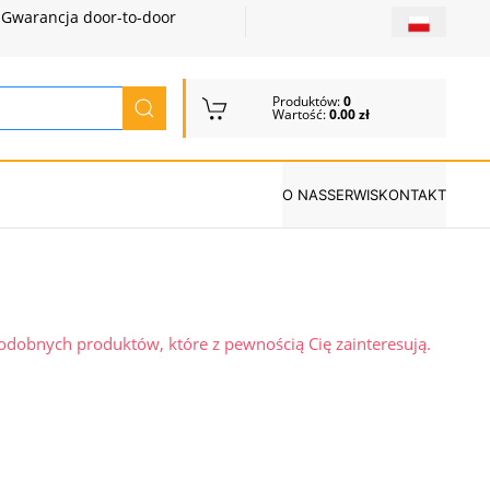
Gwarancja door-to-door
Produktów:
0
Wartość:
0.00 zł
O NAS
SERWIS
KONTAKT
podobnych produktów, które z pewnością Cię zainteresują.