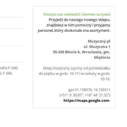
Możesz nas odwiedzić również na żywo!
Przyjedź do naszego nowego sklepu,
znajdziesz w nim pomocny i przyjazny
personel, który doskonale zna asortyment.
Muzyczny.pl
ul. Muzyczna 1
55-330 Błonie k. Wrocławia, gm.
Miękinia
maha F-340,
Sklep muzyczny czynny od poniedziałku
, F 340,
do piątku w godz. 10-17 i w soboty w godz.
10-16.
gps 51.158576, 16.739311
(+51° 9' 30.87", +16° 44' 21.52")
https://maps.google.com
.