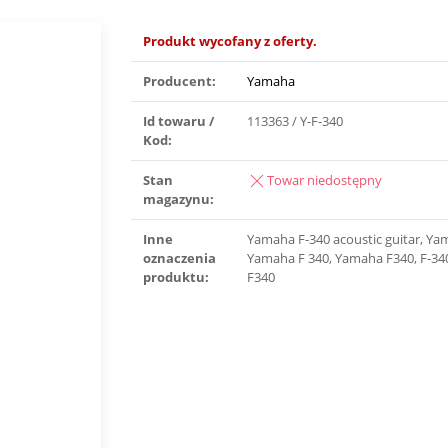
Produkt wycofany z oferty.
Producent:
Yamaha
Id towaru /
113363 / Y-F-340
Kod:
Stan
Towar niedostępny
magazynu:
Inne
Yamaha F-340 acoustic guitar, Ya
oznaczenia
Yamaha F 340, Yamaha F340, F-340
produktu:
F340