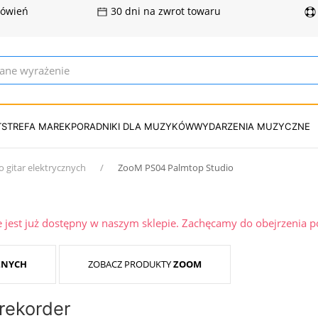
mówień
30 dni na zwrot towaru
T
STREFA MAREK
PORADNIKI DLA MUZYKÓW
WYDARZENIA MUZYCZNE
o gitar elektrycznych
ZooM PS04 Palmtop Studio
ie jest już dostępny w naszym sklepie. Zachęcamy do obejrzenia 
ZNYCH
ZOBACZ PRODUKTY
ZOOM
rekorder