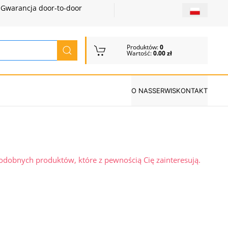
Gwarancja door-to-door
Produktów:
0
Wartość:
0.00 zł
O NAS
SERWIS
KONTAKT
podobnych produktów, które z pewnością Cię zainteresują.