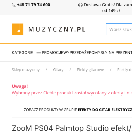
+48 71 79 74 600
Dostawa Gratis! Dla za
od 149 zł
KATEGORIE
PROMOCJE
WYPRZEDAŻE
POMYSŁY NA PREZEN
Sklep muzyczny
Gitary
Efekty gitarowe
Efekty d
Uwaga!
Wybrany przez Ciebie produkt został wycofany z oferty i n
ZOBACZ PRODUKTY W GRUPIE
EFEKTY DO GITAR ELEKTRYC
ZooM PS04 Palmtop Studio efekt/