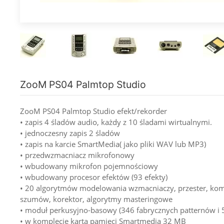
ZooM PS04 Palmtop Studio
ZooM PS04 Palmtop Studio efekt/rekorder
• zapis 4 śladów audio, każdy z 10 śladami wirtualnymi.
• jednoczesny zapis 2 śladów
• zapis na karcie SmartMedia( jako pliki WAV lub MP3)
• przedwzmacniacz mikrofonowy
• wbudowany mikrofon pojemnościowy
• wbudowany procesor efektów (93 efekty)
• 20 algorytmów modelowania wzmacniaczy, przester, kom
szumów, korektor, algorytmy masteringowe
• moduł perkusyjno-basowy (346 fabrycznych patternów i 
• w komplecie karta pamięci Smartmedia 32 MB