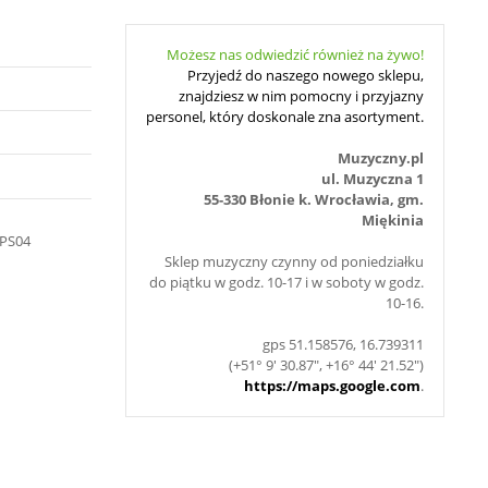
Możesz nas odwiedzić również na żywo!
Przyjedź do naszego nowego sklepu,
znajdziesz w nim pomocny i przyjazny
personel, który doskonale zna asortyment.
Muzyczny.pl
ul. Muzyczna 1
55-330 Błonie k. Wrocławia, gm.
Miękinia
 PS04
Sklep muzyczny czynny od poniedziałku
do piątku w godz. 10-17 i w soboty w godz.
10-16.
gps 51.158576, 16.739311
(+51° 9' 30.87", +16° 44' 21.52")
https://maps.google.com
.