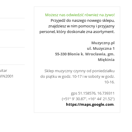
Możesz nas odwiedzić również na żywo!
Przyjedź do naszego nowego sklepu,
znajdziesz w nim pomocny i przyjazny
personel, który doskonale zna asortyment.
Muzyczny.pl
ul. Muzyczna 1
55-330 Błonie k. Wrocławia, gm.
Miękinia
itar
Sklep muzyczny czynny od poniedziałku
TWIN2001
do piątku w godz. 10-17 i w soboty w godz.
10-16.
gps 51.158576, 16.739311
(+51° 9' 30.87", +16° 44' 21.52")
https://maps.google.com
.