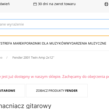
mówień
30 dni na zwrot towaru
T
STREFA MAREK
PORADNIKI DLA MUZYKÓW
WYDARZENIA MUZYCZNE
we
Fender 2001 Twin Amp 2x12′′
ie jest już dostępny w naszym sklepie. Zachęcamy do obejrzenia 
GITAROWE
ZOBACZ PRODUKTY
FENDER
macniacz gitarowy