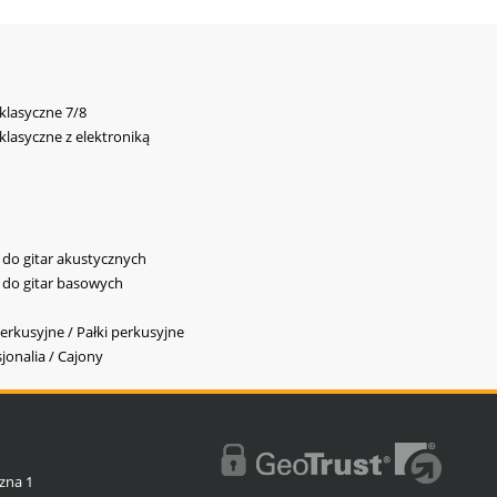
 klasyczne 7/8
 klasyczne z elektroniką
y do gitar akustycznych
y do gitar basowych
erkusyjne / Pałki perkusyjne
jonalia / Cajony
l
zna 1