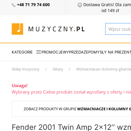
+48 71 79 74 600
Dostawa Gratis! Dla za
od 149 zł
KATEGORIE
PROMOCJE
WYPRZEDAŻE
POMYSŁY NA PREZEN
Sklep muzyczny
Gitary
Wzmacniacze i kolumny gitaro
Uwaga!
Wybrany przez Ciebie produkt został wycofany z oferty i n
ZOBACZ PRODUKTY W GRUPIE
WZMACNIACZE I KOLUMNY 
Fender 2001 Twin Amp 2x12′′ wz