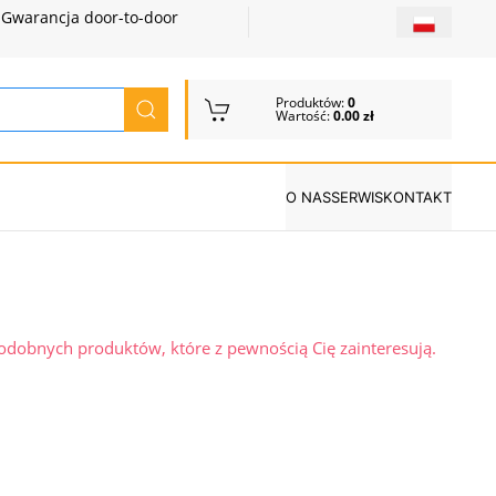
Gwarancja door-to-door
Produktów:
0
Wartość:
0.00 zł
O NAS
SERWIS
KONTAKT
podobnych produktów, które z pewnością Cię zainteresują.