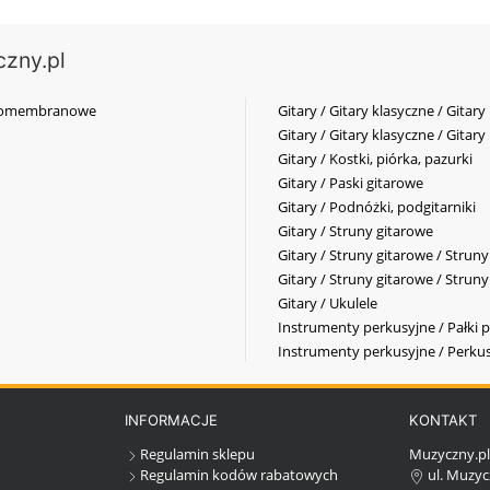
czny.pl
elkomembranowe
Gitary / Gitary klasyczne / Gitary
Gitary / Gitary klasyczne / Gitary
Gitary / Kostki, piórka, pazurki
Gitary / Paski gitarowe
Gitary / Podnóżki, podgitarniki
Gitary / Struny gitarowe
Gitary / Struny gitarowe / Strun
Gitary / Struny gitarowe / Strun
Gitary / Ukulele
Instrumenty perkusyjne / Pałki p
Instrumenty perkusyjne / Perkus
INFORMACJE
KONTAKT
Regulamin sklepu
Muzyczny.p
Regulamin kodów rabatowych
ul. Muzyc