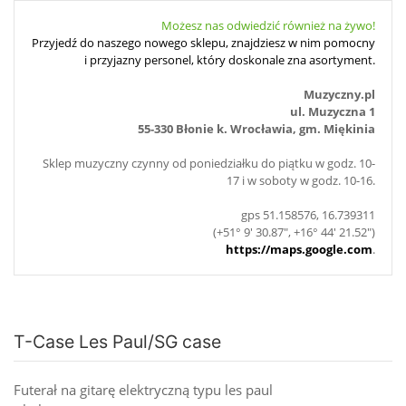
Możesz nas odwiedzić również na żywo!
Przyjedź do naszego nowego sklepu, znajdziesz w nim pomocny
i przyjazny personel, który doskonale zna asortyment.
Muzyczny.pl
ul. Muzyczna 1
55-330 Błonie k. Wrocławia, gm. Miękinia
Sklep muzyczny czynny od poniedziałku do piątku w godz. 10-
17 i w soboty w godz. 10-16.
gps 51.158576, 16.739311
(+51° 9' 30.87", +16° 44' 21.52")
https://maps.google.com
.
T-Case Les Paul/SG case
Futerał na gitarę elektryczną typu les paul