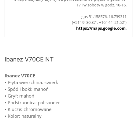
17 i w soboty w godz. 10-16.
gps 51.158576, 16.739311
(+51° 9' 30.87", +16° 44' 21.52")
https://maps.google.com
.
Ibanez V70CE NT
Ibanez V70CE
• Płyta wierzchnia: świerk
• Spód i boki: mahoń
• Gryf: mahoń
• Podstrunnica: palisander
• Klucze: chromowane
• Kolor: naturalny