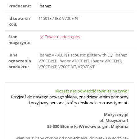
Producent:
Ibanez
Id towaru /
115918 / IBZ-V70CE-NT
Kod:
Stan
Towar niedostępny
magazynu:
Inne
Ibanez V70CE NT acoustic guitar with EQ, Ibanez
oznaczenia
V70CE-NT, Ibanez V70CE NT, Ibanez V70CENT,
produktu:
V70CE-NT, V70CE NT, V70CENT
Możesz nas odwiedzić również na żywo!
Przyjedź do naszego nowego sklepu, znajdziesz w nim pomocny
i przyjazny personel, który doskonale zna asortyment.
Muzyczny.pl
ul. Muzyczna 1
55-330 Błonie k. Wrocławia, gm. Miękinia
Sklep muzyczny czynny od poniedziałku do piątku w godz. 10-