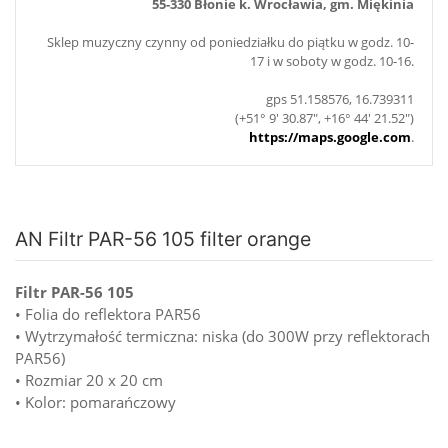
55-330 Błonie k. Wrocławia, gm. Miękinia
Sklep muzyczny czynny od poniedziałku do piątku w godz. 10-
17 i w soboty w godz. 10-16.
gps 51.158576, 16.739311
(+51° 9' 30.87", +16° 44' 21.52")
https://maps.google.com
.
AN Filtr PAR-56 105 filter orange
Filtr PAR-56 105
• Folia do reflektora PAR56
• Wytrzymałość termiczna: niska (do 300W przy reflektorach
PAR56)
• Rozmiar 20 x 20 cm
• Kolor: pomarańczowy