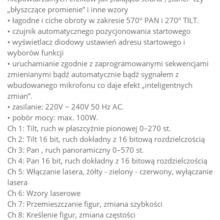
„błyszczące promienie” i inne wzory
• łagodne i ciche obroty w zakresie 570º PAN i 270º TILT.
• czujnik automatycznego pozycjonowania startowego
• wyświetlacz diodowy ustawień adresu startowego i
wyborów funkcji
• uruchamianie zgodnie z zaprogramowanymi sekwencjami
zmienianymi bądź automatycznie bądź sygnałem z
wbudowanego mikrofonu co daje efekt „inteligentnych
zmian”.
• zasilanie: 220V ~ 240V 50 Hz AC.
• pobór mocy: max. 100W.
Ch 1: Tilt, ruch w płaszcyźnie pionowej 0–270 st.
Ch 2: Tilt 16 bit, ruch dokładny z 16 bitową rozdzielczością
Ch 3: Pan , ruch panoramiczny 0–570 st.
Ch 4: Pan 16 bit, ruch dokładny z 16 bitową rozdzielczością
Ch 5: Włączanie lasera, żółty - zielony - czerwony, wyłączanie
lasera
Ch 6: Wzory laserowe
Ch 7: Przemieszczanie figur, zmiana szybkości
Ch 8: Kreślenie figur, zmiana częstości