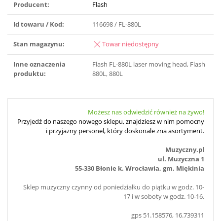
Producent:
Flash
Id towaru / Kod:
116698 / FL-880L
Stan magazynu:
Towar niedostępny
Inne oznaczenia
Flash FL-880L laser moving head, Flash
produktu:
880L, 880L
Możesz nas odwiedzić również na żywo!
Przyjedź do naszego nowego sklepu, znajdziesz w nim pomocny
i przyjazny personel, który doskonale zna asortyment.
Muzyczny.pl
ul. Muzyczna 1
55-330 Błonie k. Wrocławia, gm. Miękinia
Sklep muzyczny czynny od poniedziałku do piątku w godz. 10-
17 i w soboty w godz. 10-16.
gps 51.158576, 16.739311