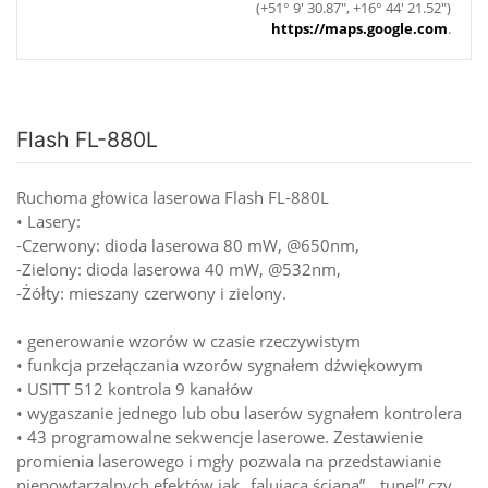
(+51° 9' 30.87", +16° 44' 21.52")
https://maps.google.com
.
Flash FL-880L
Ruchoma głowica laserowa Flash FL-880L
• Lasery:
-Czerwony: dioda laserowa 80 mW, @650nm,
-Zielony: dioda laserowa 40 mW, @532nm,
-Żółty: mieszany czerwony i zielony.
• generowanie wzorów w czasie rzeczywistym
• funkcja przełączania wzorów sygnałem dźwiękowym
• USITT 512 kontrola 9 kanałów
• wygaszanie jednego lub obu laserów sygnałem kontrolera
• 43 programowalne sekwencje laserowe. Zestawienie
promienia laserowego i mgły pozwala na przedstawianie
niepowtarzalnych efektów jak „falująca ściana”, „tunel” czy